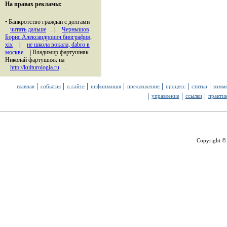
На правах рекламы:
• Банкротство граждан с долгами
читать дальше
. |
Чернышов
Борис Александрович биография,
xix
|
не школа вокала, dabro в
москве
| Владимир фартушняк
Николай фартушняк на
http://kulturologia.ru
.
главная
события
о сайте
информация
предложение
процесс
статьи
комм
управление
ссылки
практи
Copyright ©