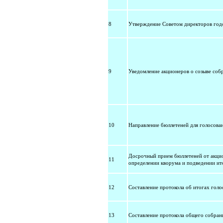
8
Утверждение Советом директоров год
9
Уведомление акционеров о созыве соб
10
Направление бюллетеней для голосова
Досрочный прием бюллетеней от акцио
11
определении кворума и подведении ит
12
Составление протокола об итогах голо
13
Составление протокола общего собран