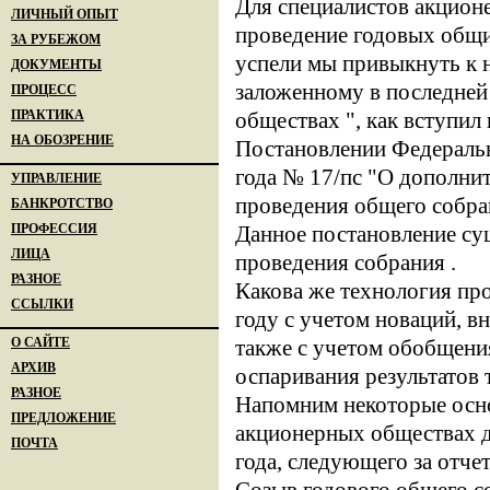
Для специалистов акцион
ЛИЧНЫЙ ОПЫТ
проведение годовых общи
ЗА РУБЕЖОМ
успели мы привыкнуть к 
ДОКУМЕНТЫ
заложенному в последней
ПРОЦЕСС
ПРАКТИКА
обществах ", как вступил
НА ОБОЗРЕНИЕ
Постановлении Федеральн
года № 17/пс "О дополнит
УПРАВЛЕНИЕ
проведения общего собра
БАНКРОТСТВО
ПРОФЕССИЯ
Данное постановление су
ЛИЦА
проведения собрания .
РАЗНОЕ
Какова же технология пр
ССЫЛКИ
году с учетом новаций, 
О САЙТЕ
также с учетом обобщен
АРХИВ
оспаривания результатов 
РАЗНОЕ
Напомним некоторые осно
ПРЕДЛОЖЕНИЕ
акционерных обществах д
ПОЧТА
года, следующего за отче