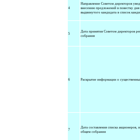
Направление Советом директоров увед
4
внесению предложений в повестку дня
выдвинутого кандидата в список канд
Дата принятия Советом директоров р
5
собрания
6
Раскрытие информации о существенны
Дата составления списка акционеров, 
7
общем собрании