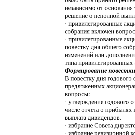
было быть принято решен
независимо от основания
решение о неполной выпл
· привилегированные акци
собрания включен вопрос
· привилегированные акци
повестку дня общего собр
изменений или дополнени
типа привилегированных 
Формирование повестки
В повестку дня годового
предложенных акционерам
вопросы:
· утверждение годового о
числе отчета о прибылях 
выплата дивидендов.
· избрание Совета директ
· избрание ревизионной к