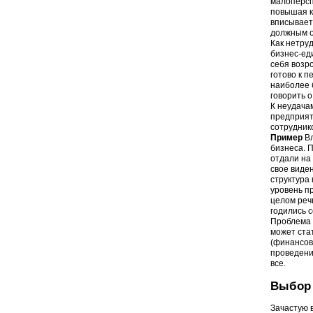
малоперспе
повышая к
вписывает
должным о
Как нетру
бизнес-ед
себя возр
готово к 
наиболее 
говорить о
К неудача
предприят
сотрудник
Пример
Вл
бизнеса. 
отдали на
свое виде
структура
уровень п
целом реч
годились 
Проблема 
может ста
(финансов
проведени
все.
Выбор 
Зачастую 