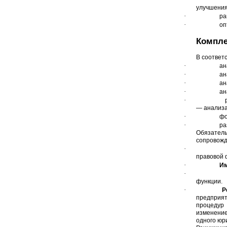
улучшения
·
ра
·
оп
Компле
В соответ
·
ан
·
ан
·
ан
·
ан
·
— анализа
·
фо
·
ра
Обязатель
сопровожд
·
правовой ф
·
Им
·
функции.
·
Р
предприят
процедур 
изменение
одного юр