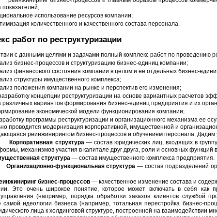
реинжиниринг бизнес-процессов и главным образом процессов коммерче
 показателей;
циональное использование ресурсов компании;
тимизация количественного и качественного состава персонала.
кс работ по реструктуризации
ствии с данными целями и задачами полный комплекс работ по проведению ре
ализ бизнес-процессов и структуризацию бизнес-единиц компании;
ализ финансового состояния компании в целом и ее отдельных бизнес-едини
ализ структуры имущественного комплекса;
ализ положения компании на рынке и перспектив его изменения;
разработку концепции реструктуризации на основе вариантных расчетов эф
 различных вариантов формирования бизнес-единиц предприятия и их орган
рмирование экономической модели функционирования компании;
зработку программы реструктуризации и организационного механизма ее ос
но проводится модернизация корпоративной, имущественной и организацио
ающаяся реинжинирингом бизнес-процессов и обучением персонала. Дадим
Корпоративная структура
— состав юридических лиц, входящих в группу
ормы, механизмов участия в капитале друг друга, роли и основных функций в
ущественная структура
— состав имущественного комплекса предприятия.
Организационно-функциональная структура
— состав подразделений ор
еинжиниринг бизнес-процессов
— качественное изменение состава и содер
ии. Это очень широкое понятие, которое может включать в себя как п
управления (например, порядка обработки заказов клиентов службой пр
 самой идеологии бизнеса (например, тотальная перестройка бизнес-проц
идического лица к холдинговой структуре, построенной на взаимодействии мн