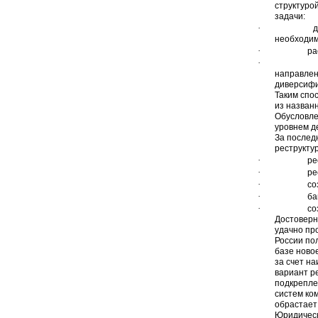
структуро
задачи:
·
д
необходим
·
ра
·
направлен
диверсифи
Таким спо
из назван
Обусловле
уровнем д
За послед
реструкту
·
ре
·
ре
·
со
·
ба
·
со
Достоверно
удачно пр
России по
базе ново
за счет н
вариант р
подкрепле
систем ко
обрастает
Юридическ