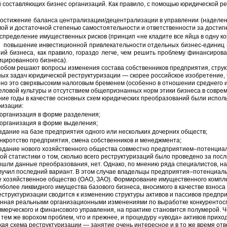
й составляющих бизнес организаций. Как правило, с помощью юридической 
остижение баланса централизации/децентрализации в управлении (наделе
ой и достаточной степенью самостоятельности и ответственности за достигн
спределение имущественных рисков (принцип «не кладите все яйца в одну ко
повышение инвестиционной привлекательности отдельных бизнес-единиц (
ий бизнеса, как правило, гораздо легче, чем решить проблему финансирова
цированного бизнеса).
собом решают вопросы изменения состава собственников предприятия, структ
ных задач юридической реструктуризации — скорее российское изобретение,
но это сверхвысоким налоговым бременем (особенно в отношении среднего и
еловой культуры и отсутствием общепризнанных норм этики бизнеса в совре
ние годы в качестве основных схем юридических преобразований были испо
ризации:
организация в форме разделения;
организация в форме выделения;
здание на базе предприятия одного или нескольких дочерних обществ;
нкротство предприятия, смена собственников и менеджмента;
здание нового хозяйственного общества совместно предприятием–потенциал
й статистики о том, сколько всего реструктуризаций было проведено за посл
ошли данные преобразования, нет. Однако, по мнению ряда специалистов, н
лучил последний вариант. В этом случае владельцы предприятия–потенциаль
е хозяйственное общество (ОАО, ЗАО). Формирование имущественного компл
аиболее ликвидного имущества базового бизнеса, вносимого в качестве взноса
еструктуризации сводится к изменению структуры активов и пассивов предпри
нная реальными организационными изменениями по выработке конкурентосп
ммерческого и финансового управления, на практике становится полумерой. 
 тем же ворохом проблем, что и прежнее, и процедуру «увода» активов прихо
ая схема реструктуризации — занятие очень интересное и в то же время отв