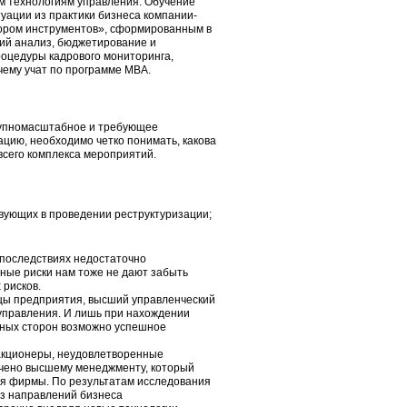
м технологиям управления. Обучение
уации из практики бизнеса компании-
ором инструментов», сформированным в
кий анализ, бюджетирование и
роцедуры кадрового мониторинга,
чему учат по программе MBA.
крупномасштабное и требующее
цию, необходимо четко понимать, какова
 всего комплекса мероприятий.
вующих в проведении реструктуризации;
 последствиях недостаточно
ные риски нам тоже не дают забыть
 рисков.
цы предприятия, высший управленческий
 управления. И лишь при нахождении
нных сторон возможно успешное
 акционеры, неудовлетворенные
учено высшему менеджменту, который
ия фирмы. По результатам исследования
из направлений бизнеса