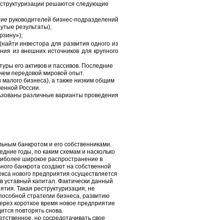
реструктуризации решаются следующие
ние руководителей бизнес-подразделений
утые результаты);
рзину»);
найти инвестора для развития одного из
ния из внешних источников для крупного
уры его активов и пассивов. Последние
 чем передовой мировой опыт.
 малого бизнеса), а также низким общим
менной России.
льзованы различные варианты проведения
ьным банкротом и его собственниками.
едние годы, по каким схемам и насколько
аиболее широкое распространение в
ного банкрота создают на собственной
екса нового предприятия осуществляется
 в уставный капитал. Фактически данный
ятия. Такая реструктуризация, не
особной стратегии бизнеса, развитию
Через короткое время новое предприятие
дится повторять снова.
етственное, но сосредотачивать свое