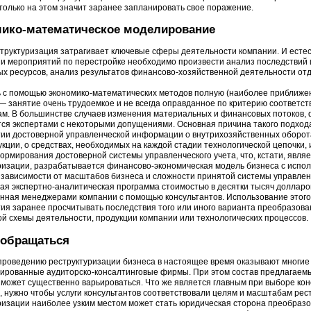
только на этом значит заранее запланировать свое поражение.
ико-математическое моделирование
труктуризация затрагивает ключевые сферы деятельности компании. И естес
и мероприятий по перестройке необходимо произвести анализ последствий 
х ресурсов, анализ результатов финансово-хозяйственной деятельности отд
 с помощью экономико-математических методов полную (наиболее приближен
— занятие очень трудоемкое и не всегда оправданное по критерию соответс
ам. В большинстве случаев изменения материальных и финансовых потоков, 
ся экспертами с некоторыми допущениями. Основная причина такого подход
ии достоверной управленческой информации о внутрихозяйственных оборота
кции, о средствах, необходимых на каждой стадии технологической цепочки, и
ормирования достоверной системы управленческого учета, что, кстати, являе
ризации, разрабатывается финансово-экономическая модель бизнеса с исп
В зависимости от масштабов бизнеса и сложности принятой системы управленч
ая экспертно-аналитическая программа стоимостью в десятки тысяч долларов,
нная менеджерами компании с помощью консультантов. Использование этог
ия заранее просчитывать последствия того или иного варианта преобразова
й схемы деятельности, продукции компании или технологических процессов.
 обращаться
 проведению реструктуризации бизнеса в настоящее время оказывают многие 
ированные аудиторско-консалтинговые фирмы. При этом состав предлагаемых
 может существенно варьироваться. Что же является главным при выборе кон
, нужно чтобы услуги консультантов соответствовали целям и масштабам рес
ризации наиболее узким местом может стать юридическая сторона преобраз