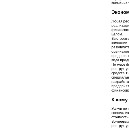
внимание 
Эконом
Любая рес
реализаци
финансовы
целом.
Выстроить
компании 
результат
оценивают
предприят
вида проду
По мере ф
реструкту
средств. 
специальн
разработа
предприят
финансово
К кому
Услуги по
специализ
стоимость
Во-первых
реструкту