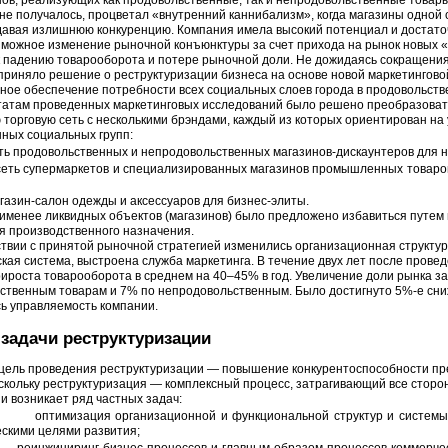
нов, реализующих как продовольственные, так и непродовольственные товар
не получалось, процветал «внутренний каннибализм», когда магазины одной с
здавая излишнюю конкуренцию. Компания имела высокий потенциал и достат
зможное изменение рыночной конъюнктуры за счет прихода на рынок новых «и
к падению товарооборота и потере рыночной доли. Не дожидаясь сокращения
приняло решение о реструктуризации бизнеса на основе новой маркетинговой
ное обеспечение потребности всех социальных слоев города в продовольств
татам проведенных маркетинговых исследований было решено преобразоват
 торговую сеть с несколькими брэндами, каждый из которых ориентирован н
ных социальных групп:
ть продовольственных и непродовольственных магазинов-дискаунтеров для 
сеть супермаркетов и специализированных магазинов промышленных товаро
газин-салон одежды и аксессуаров для бизнес-элиты.
аименее ликвидных объектов (магазинов) было предложено избавиться путе
 производственного назначения.
ствии с принятой рыночной стратегией изменились организационная структу
ская система, выстроена служба маркетинга. В течение двух лет после пров
рироста товарооборота в среднем на 40–45% в год. Увеличение доли рынка за
ственным товарам и 7% по непродовольственным. Было достигнуто 5%-е сни
ь управляемость компании.
 задачи реструктуризации
цель проведения реструктуризации — повышение конкурентоспособности пре
скольку реструктуризация — комплексный процесс, затрагивающий все сторо
и возникает ряд частных задач:
оптимизация организационной и функциональной структур и системы
ескими целями развития;