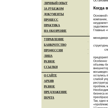
Остановим
ЛИЧНЫЙ ОПЫТ
Когда 
ЗА РУБЕЖОМ
ДОКУМЕНТЫ
Основной 
компании,
ПРОЦЕСС
неудовлет
ПРАКТИКА
задолженн
Главные «
НА ОБОЗРЕНИЕ
·
менеджеро
УПРАВЛЕНИЕ
·
БАНКРОТСТВО
структурн
·
сл
ПРОФЕССИЯ
·
ЛИЦА
предприят
Особенно 
РАЗНОЕ
объемы би
ССЫЛКИ
внешнетор
восьмидес
О САЙТЕ
остались 
слабой уп
АРХИВ
реструкту
проблем, 
РАЗНОЕ
Необходим
ПРЕДЛОЖЕНИЕ
бизнеса и
преобразо
ПОЧТА
Так, одно
«проблемо