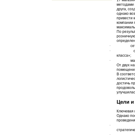
17 магази
методами 
друга, со
однако во
привести 
компании 
максималь
По резуль
розничную
определен
·
се
·
класса»;
·
ма
От двух н
помещения
В соответ
логистиче
достичь п
продоволь
улучшилас
Цели и
Ключевая 
Однако по
проведени
·
стратегич
·