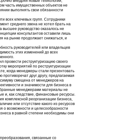
 срочно внедряя новые технологии,
ом часть имущественных объектов не
тоянии выполнять свои обязанности
ти всех ключевых групп. Сотрудники
ент среднего звена не хотел брать на
а высшее руководство оказалось не
концепции консультантов оставили лишь
я на рынке продолжает снижаться, и
обность руководителей или владельцев
димость этих изменений до всех
ченного.
л провести реструктуризацию своего
отку мероприятий по реструктуризации
те, когда менеджеры стали презентовать
ю противоречат друг другу, предлагаемая
аксимуму смещена от менеджеров на
ективности и значимости для бизнеса в
собранные менеджерами материалы не
е и, как следствие, финансовые ресурсы.
ия комплексной реорганизации бизнеса,
личие или отсутствие какого из ресурсов
ия о возможности и целесообразности
изнеса в равной степени необходимы они
 преобразования, связанные со