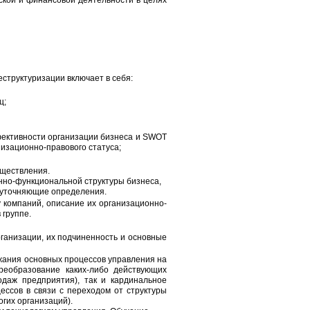
ской и финансовой деятельности в целях
структуризации включает в себя:
ц;
фективности организации бизнеса и SWOT
изационно-правового статуса;
уществления.
нно-функциональной структуры бизнеса,
 уточняющие определения.
 компаний, описание их организационно-
 группе.
ганизации, их подчиненность и основные
жания основных процессов управления на
реобразование каких-либо действующих
одаж предприятия), так и кардинальное
ессов в связи с переходом от структуры
огих организаций).