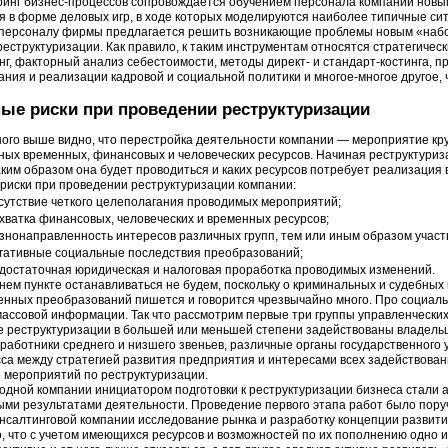
инг бизнес-процессов сопровождается обучением персонала компании новы
я в форме деловых игр, в ходе которых моделируются наиболее типичные сит
 персоналу фирмы предлагается решить возникающие проблемы новым «наб
реструктуризации. Как правило, к таким инструментам относятся стратегичес
нг, факторный анализ себестоимости, методы директ- и стандарт-костинга, п
ния и реализации кадровой и социальной политики и многое-многое другое, 
ые риски при проведении реструктуризации
ного выше видно, что перестройка деятельности компании — мероприятие 
ных временных, финансовых и человеческих ресурсов. Начиная реструктуриза
каким образом она будет проводиться и каких ресурсов потребует реализация
риски при проведении реструктуризации компании:
сутствие четкого целеполагания проводимых мероприятий;
хватка финансовых, человеческих и временных ресурсов;
знонаправленность интересов различных групп, тем или иным образом участ
гативные социальные последствия преобразований;
достаточная юридическая и налоговая проработка проводимых изменений.
нем пункте останавливаться не будем, поскольку о криминальных и судебных
енных преобразований пишется и говорится чрезвычайно много. Про социаль
массовой информации. Так что рассмотрим первые три группы управленческих
е реструктуризации в большей или меньшей степени задействованы владель
 работники среднего и низшего звеньев, различные органы государственного
са между стратегией развития предприятия и интересами всех задействова
 мероприятий по реструктуризации.
одной компании инициатором подготовки к реструктуризации бизнеса стали
ми результатами деятельности. Проведение первого этапа работ было пор
онсалтинговой компании исследование рынка и разработку концепции развит
о, что с учетом имеющихся ресурсов и возможностей по их пополнению одно 