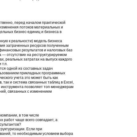
твенно, перед началом практической
изменения потоков материальных и
ельных бизнес-единиц и бизнеса в
ную к реальности) модель бизнеса
твия затраченных ресурсов полученным
финансовых результатов и налоговых баз
а — отсутствие на реструктурируемом
х, реальных затратах на выпуск каждого
 т.п.
тся одной из составных задач
ользованием прикладных программных
еского учета это может быть как
 так и система связанных таблиц в Excel,
о инструмента позволяет топ-менеджерам
ний, связанных с изменением
компании, в том числе
 работ чаще всего совпадает, а
сультантов?
труктуризации. Если при
ований, то необходимым условием выбора