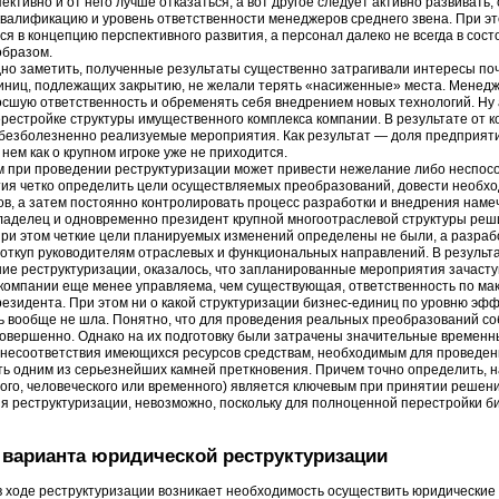
ктивно и от него лучше отказаться, а вот другое следует активно развивать,
валификацию и уровень ответственности менеджеров среднего звена. При эт
ся в концепцию перспективного развития, а персонал далеко не всегда в сос
бразом.
дно заметить, полученные результаты существенно затрагивали интересы поч
иниц, подлежащих закрытию, не желали терять «насиженные» места. Менеджм
осшую ответственность и обременять себя внедрением новых технологий. Ну 
перестройке структуры имущественного комплекса компании. В результате от 
безболезненно реализуемые мероприятия. Как результат — доля предприяти
 нем как о крупном игроке уже не приходится.
м при проведении реструктуризации может привести нежелание либо неспос
ия четко определить цели осуществляемых преобразований, довести необхо
ов, а затем постоянно контролировать процесс разработки и внедрения наме
аделец и одновременно президент крупной многоотраслевой структуры реши
При этом четкие цели планируемых изменений определены не были, а разраб
 откуп руководителям отраслевых и функциональных направлений. В результа
ние реструктуризации, оказалось, что запланированные мероприятия зачасту
 компании еще менее управляема, чем существующая, ответственность по м
резидента. При этом ни о какой структуризации бизнес-единиц по уровню эфф
ь вообще не шла. Понятно, что для проведения реальных преобразований 
совершенно. Однако на их подготовку были затрачены значительные временны
несоответствия имеющихся ресурсов средствам, необходимым для проведен
ть одним из серьезнейших камней преткновения. Причем точно определить, на
ого, человеческого или временного) является ключевым при принятии решен
я реструктуризации, невозможно, поскольку для полноценной перестройки б
варианта юридической реструктуризации
в ходе реструктуризации возникает необходимость осуществить юридические