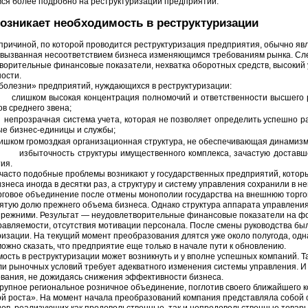
ся более подробно на реструктуризации предприятий.
возникает необходимость в реструктуризации
причиной, по которой проводится реструктуризация предприятия, обычно яв
 вызванная несоответствием бизнеса изменяющимся требованиям рынка. Сл
ворительные финансовые показатели, нехватка оборотных средств, высокий 
ости.
болезни» предприятий, нуждающихся в реструктуризации:
слишком высокая концентрация полномочий и ответственности высшего р
в среднего звена;
непрозрачная система учета, которая не позволяет определить успешно
ые бизнес-единицы и службы;
ишком громоздкая организационная структура, не обеспечивающая динамизм 
избыточность структуры имущественного комплекса, зачастую доставше
ия.
часто подобные проблемы возникают у государственных предприятий, которы
знеса иногда в десятки раз, а структуру и систему управления сохранили в 
говое объединение после отмены монополии государства на внешнюю торго
ятую долю прежнего объема бизнеса. Однако структура аппарата управления
прежними. Результат — неудовлетворительные финансовые показатели на фо
равляемости, отсутствия мотивации персонала. После смены руководства бы
ризации. На текущий момент преобразования длятся уже около полугода, одн
можно сказать, что предприятие еще только в начале пути к обновлению.
ость в реструктуризации может возникнуть и у вполне успешных компаний. 
ли рыночных условий требует адекватного изменения системы управления. 
вания, не дожидаясь снижения эффективности бизнеса.
 крупное региональное розничное объединение, поглотив своего ближайшего к
й роста». На момент начала преобразований компания представляла собой 