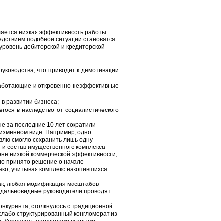
ляется низкая эффективность работы
едствием подобной ситуации становятся
уровень дебиторской и кредиторской
уководства, что приводит к демотивации
 работающие и откровенно неэффективные
в развитии бизнеса;
гося в наследство от социалистического
е за последние 10 лет сократили
неизменном виде. Например, одно
влю смогло сохранить лишь одну
 и состав имущественного комплекса
не низкой коммерческой эффективности,
ло принято решение о начале
ако, учитывая комплекс накопившихся
Так, любая модификация масштабов
И дальновидные руководители проводят
онкурента, столкнулось с традиционной
слабо структурированный конгломерат из