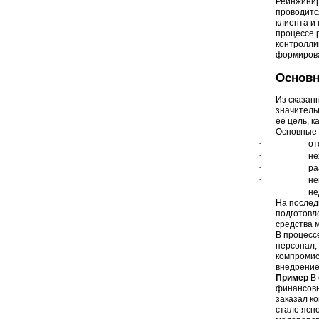
Реинжинир
проводитс
клиента и
процессе 
контролли
формирова
Основн
Из сказан
значитель
ее цель, 
Основные 
·
от
·
не
·
ра
·
не
·
не
На послед
подготовл
средства 
В процесс
персонал,
компромис
внедрение
Пример
В 
финансовы
заказал к
стало ясн