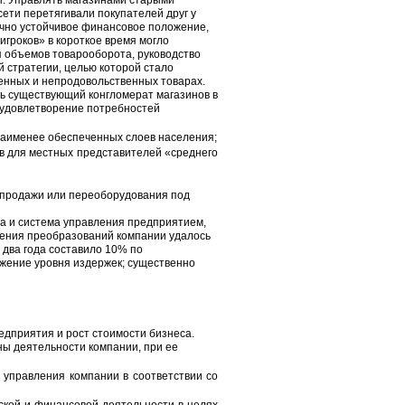
ы. Управлять магазинами старыми
ети перетягивали покупателей друг у
очно устойчивое финансовое положение,
гроков» в короткое время могло
 объемов товарооборота, руководство
 стратегии, целью которой стало
енных и непродовольственных товарах.
ь существующий конгломерат магазинов в
а удовлетворение потребностей
наименее обеспеченных слоев населения;
в для местных представителей «среднего
м продажи или переоборудования под
ра и система управления предприятием,
едения преобразований компании удалось
 два года составило 10% по
жение уровня издержек; существенно
дприятия и рост стоимости бизнеса.
ны деятельности компании, при ее
 управления компании в соответствии со