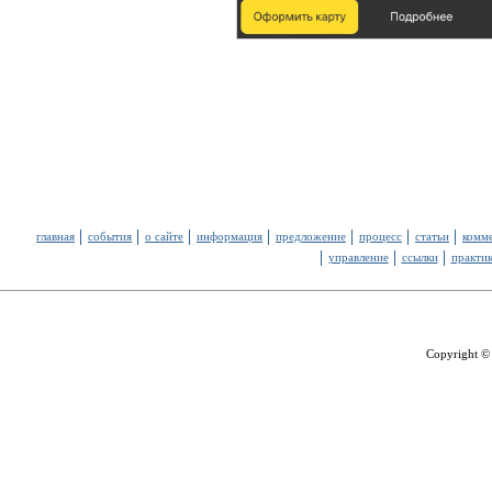
главная
события
о сайте
информация
предложение
процесс
статьи
комм
управление
ссылки
практи
Copyright ©