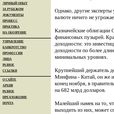
ЛИЧНЫЙ ОПЫТ
ЗА РУБЕЖОМ
Однако, другие эксперты 
ДОКУМЕНТЫ
валюте ничего не угрожае
ПРОЦЕСС
ПРАКТИКА
Казначейские облигации 
НА ОБОЗРЕНИЕ
финансовых пузырей. Кра
УПРАВЛЕНИЕ
доходности: это инвестици
БАНКРОТСТВО
доходности по более длин
ПРОФЕССИЯ
минимальных уровнях.
ЛИЦА
РАЗНОЕ
Крупнейший держатель до
ССЫЛКИ
Минфина - Китай, он же 
О САЙТЕ
конец ноября, в правите
АРХИВ
на 682 млрд долларов.
РАЗНОЕ
ПРЕДЛОЖЕНИЕ
Малейший намек на то, ч
ПОЧТА
выходить из них, может с