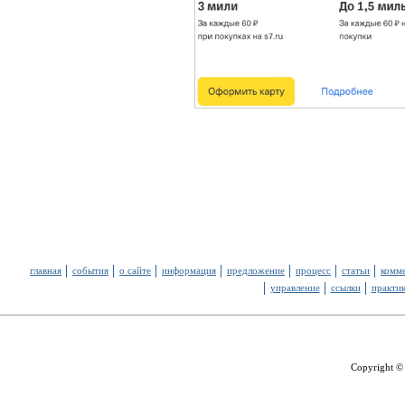
главная
события
о сайте
информация
предложение
процесс
статьи
комм
управление
ссылки
практи
Copyright ©