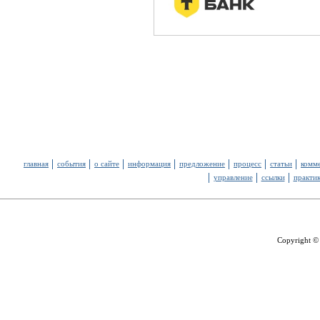
главная
события
о сайте
информация
предложение
процесс
статьи
комм
управление
ссылки
практи
Copyright ©