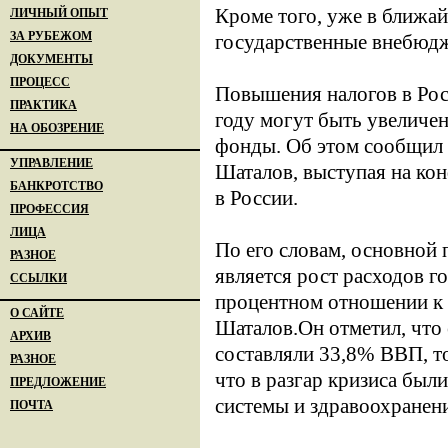
Кроме того, уже в ближа
ЛИЧНЫЙ ОПЫТ
ЗА РУБЕЖОМ
государственные внебюд
ДОКУМЕНТЫ
ПРОЦЕСС
Повышения налогов в Росс
ПРАКТИКА
году могут быть увеличе
НА ОБОЗРЕНИЕ
фонды. Об этом сообщил 
УПРАВЛЕНИЕ
Шаталов, выступая на кон
БАНКРОТСТВО
в России.
ПРОФЕССИЯ
ЛИЦА
По его словам, основной 
РАЗНОЕ
является рост расходов г
ССЫЛКИ
процентном отношении к В
О САЙТЕ
Шаталов.Он отметил, что
АРХИВ
составляли 33,8% ВВП, т
РАЗНОЕ
что в разгар кризиса бы
ПРЕДЛОЖЕНИЕ
системы и здравоохранен
ПОЧТА