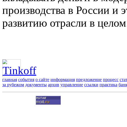
производства в России и э
развитию отрасли в целом
главная
события
о сайте
информация
предложение
процесс
ста
за рубежом
документы
архив
управление
ссылки
практика
бан