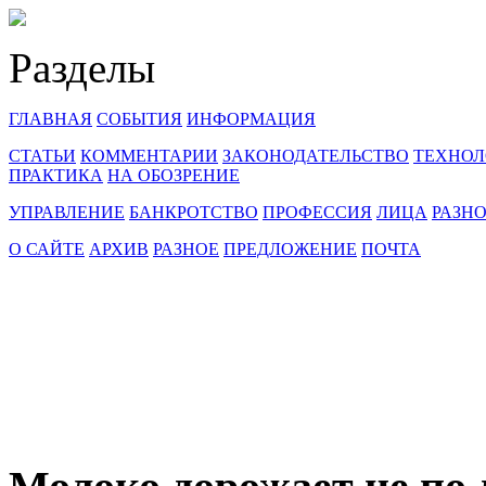
Разделы
ГЛАВНАЯ
СОБЫТИЯ
ИНФОРМАЦИЯ
СТАТЬИ
КОММЕНТАРИИ
ЗАКОНОДАТЕЛЬСТВО
ТЕХНОЛ
ПРАКТИКА
НА ОБОЗРЕНИЕ
УПРАВЛЕНИЕ
БАНКРОТСТВО
ПРОФЕССИЯ
ЛИЦА
РАЗН
О САЙТЕ
АРХИВ
РАЗНОЕ
ПРЕДЛОЖЕНИЕ
ПОЧТА