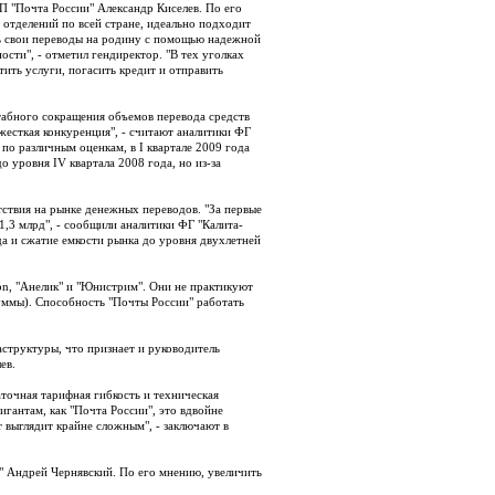
 "Почта России" Александр Киселев. По его
 отделений по всей стране, идеально подходит
ть свои переводы на родину с помощью надежной
сти", - отметил гендиректор. "В тех уголках
атить услуги, погасить кредит и отправить
табного сокращения объемов перевода средств
жесткая конкуренция", - считают аналитики ФГ
по различным оценкам, в I квартале 2009 года
 уровня IV квартала 2008 года, но из-за
ствия на рынке денежных переводов. "За первые
1,3 млрд", - сообщили аналитики ФГ "Калита-
а и сжатие емкости рынка до уровня двухлетней
n, "Анелик" и "Юнистрим". Они не практикуют
суммы). Способность "Почты России" работать
аструктуры, что признает и руководитель
ев.
аточная тарифная гибкость и техническая
гантам, как "Почта России", это вдвойне
 выглядит крайне сложным", - заключают в
и" Андрей Чернявский. По его мнению, увеличить