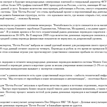
м смотрит в будущее международных электронных платежей и генеральный директор ФГУП
 сейчас более 50% трафика платежей ВПС приходится на Россию, а почта, имеющая 40 тыс.
я данной услуги. Большое количество иностранцев, работающих в России, смогут отправля
 системы. "Для "Почты России" это очень прибыльный проект и перспективный вид деятельно
не развита банковская структура, почта - это идеальное место, где можно открыть счет, опл
ый перевод", - пояснил Кузнецов.
эксперты не разделяют оптимизм менеджера. "Рентабельность услуги снижается из-за масш
лиц в страны ближнего зарубежья (Таджикистан, Узбекистан, Молдавию), а на рынке царит 
анс". В условиях кризиса и без того ограниченный рынок денежных переводов сократился - 
меньшился на 30-50%. Во II квартале 2009 года количество денежных переводов снизилось до
средней суммы перевода финансовые показатели не вернулись на докризисный уровень.
кспертов, "Почта России" выбрала не самый удачный момент для расширения своего присут
09 года данный сегмент сжался на четверть. Переводы за рубеж за это время не превысили $
и этом основные игроки уже прогнозируют существенное снижение прибыли по итогам год
о лидерами в сегменте международных денежных переводов являются системы Western Unio
атежей и переводят деньги в короткие сроки за весьма умеренные комиссионные (1-3% от 
менитыми конкурентами вызывает у экспертов сомнения.
ссии" в данном контексте есть один существенный недостаток - слабость технической инфр
почты. "Мы отстаем от европейцев в плане механизации и автоматизации", - посетовал Кисел
 для "Почты России" актуальна и проблема качества сервиса в почтовых отделениях, недост
. "Быстро перестраивать бизнес-модели порой тяжело даже маленьким компаниям, а таким ги
нее. Поэтому процесс захвата почтой доли рынка денежных переводов в настоящий момент
анс".
разделяет и консультант департамента Due Diligence НКГ "2К Аудит - Деловые консультаци
ке денежных переводов "Почте России" в ближайшее время не удастся.