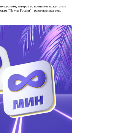
муществом, которое со временем может стать
зырь "Почты России" - разветвленная сеть