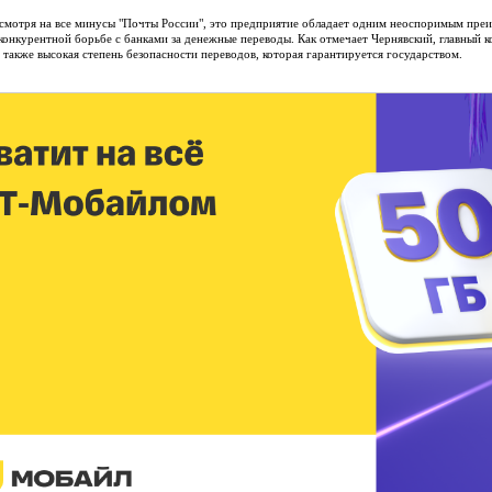
смотря на все минусы "Почты России", это предприятие обладает одним неоспоримым преи
конкурентной борьбе с банками за денежные переводы. Как отмечает Чернявский, главный ко
а также высокая степень безопасности переводов, которая гарантируется государством.