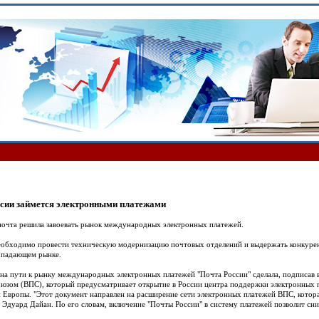
сии займется электронными платежами
почта решила завоевать рынок международных электронных платежей.
еобходимо провести техническую модернизацию почтовых отделений и выдержать конкур
 падающем рынке.
на пути к рынку международных электронных платежей "Почта России" сделала, подписав
юзом (ВПС), который предусматривает открытие в России центра поддержки электронных 
 Европы. "Этот документ направлен на расширение сети электронных платежей ВПС, которая
 Эдуард Дайан. По его словам, включение "Почты России" в систему платежей позволит сниз