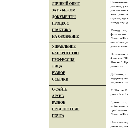
С оптимизмо
ЛИЧНЫЙ ОПЫТ
данным, уже
для оказани
ЗА РУБЕЖОМ
электронной
ДОКУМЕНТЫ
страны, где 
международн
ПРОЦЕСС
ПРАКТИКА
Между тем, 
физических 
НА ОБОЗРЕНИЕ
"Калита-Фин
его объем у
уменьшения 
УПРАВЛЕНИЕ
БАНКРОТСТВО
По мнению э
4 месяца 20
ПРОФЕССИЯ
Финанс". Пр
давности.
ЛИЦА
РАЗНОЕ
Добавим, чт
задержку пл
ССЫЛКИ
наравне с и
О САЙТЕ
У "Почты Ро
российской 
АРХИВ
Кроме того,
РАЗНОЕ
мобильность
ПРЕДЛОЖЕНИЕ
проблематич
"Калита-Фин
ПОЧТА
Это мнение 
долю на рын