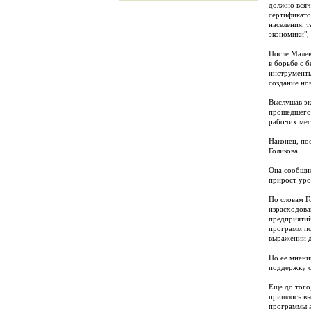
должно всяч
сертификато
населения, 
экономики", 
После Малев
в борьбе с 
инструменты
создание но
Выслушав эк
прошедшего 
рабочих мес
Наконец, по
Голикова.
Она сообщил
прирост уро
По словам Г
израсходова
предприятий
программ по
выражении дл
По ее мнени
поддержку с
Еще до того
пришлось вы
программы а