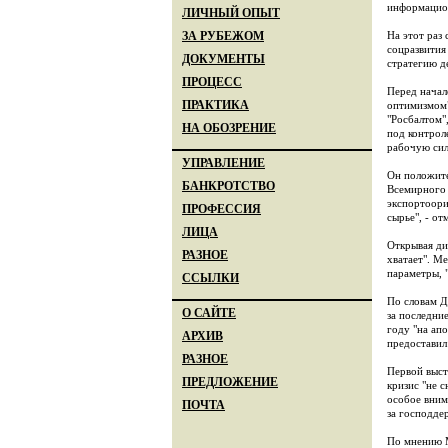
информацион
ЛИЧНЫЙ ОПЫТ
На этот раз
ЗА РУБЕЖОМ
соцразвития
ДОКУМЕНТЫ
стратегию д
ПРОЦЕСС
Перед начал
ПРАКТИКА
оптимизмом"
"Росбалтом"
НА ОБОЗРЕНИЕ
под контрол
рабочую силу
УПРАВЛЕНИЕ
Он положите
БАНКРОТСТВО
Всемирного 
экспортоорие
ПРОФЕССИЯ
сырье", - от
ЛИЦА
Открывая ди
РАЗНОЕ
хватает". Ме
параметры, 
ССЫЛКИ
По словам Д
О САЙТЕ
за последни
году "на апо
АРХИВ
предоставил
РАЗНОЕ
Первой выст
ПРЕДЛОЖЕНИЕ
кризис "не 
особое вним
ПОЧТА
за господде
По мнению М