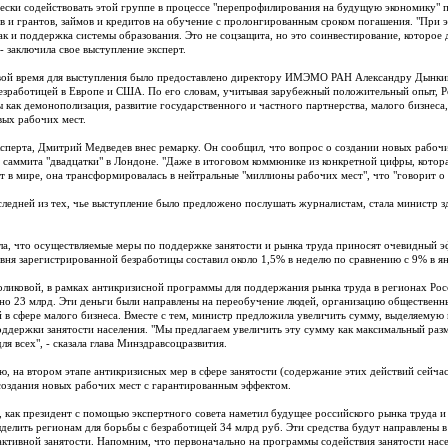
ески содействовать этой группе в процессе "перепрофилирования на будущую экономику" 
в и грантов, займов и кредитов на обучение с пролонгированным сроком погашения. "При 
так и поддержка системы образования. Это не соцзащита, но это соинвестирование, которое
- заключила свое выступление эксперт.
ой время для выступления было предоставлено директору ИМЭМО РАН Александру Дынкин
безработицей в Европе и США. По его словам, учитывая зарубежный положительный опыт, Р
 как демонополизация, развитие государственного и частного партнерства, малого бизнеса
вых рабочих мест.
сперта, Дмитрий Медведев внес ремарку. Он сообщил, что вопрос о создании новых рабочи
саммита "двадцатки" в Лондоне. "Даже в итоговом коммюнике из конкретной цифры, котора
т в мире, она трансформировалась в нейтральные "миллионы рабочих мест", что "говорит о 
следней из тех, чье выступление было предложено послушать журналистам, стала министр з
а, что осуществляемые меры по поддержке занятости и рынка труда приносят очевидный эфф
вня зарегистрированной безработицы составил около 1,5% в неделю по сравнению с 9% в ян
оликовой, в рамках антикризисной программы для поддержания рынка труда в регионах Росс
но 23 млрд. Эти деньги были направлены на переобучение людей, организацию общественн
 в сфере малого бизнеса. Вместе с тем, министр предложила увеличить сумму, выделяемую 
ддержки занятости населения. "Мы предлагаем увеличить эту сумму как максимальный раз
я всех", - сказала глава Минздравсоцразвития.
ю, на втором этапе антикризисных мер в сфере занятости (содержание этих действий сейч
оздания новых рабочих мест с гарантированным эффектом.
, как президент с помощью экспертного совета наметил будущее российского рынка труда и
делить регионам для борьбы с безработицей 34 млрд руб. Эти средства будут направлены в
ктивной занятости. Напомним, что первоначально на программы содействия занятости насе