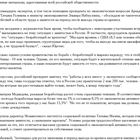
ные материалы, адресованные всей российской общественности.
 семнадцать экспертов, в том числе помощник президента по экономическим вопросам Арка
 Татьяна Голикова и министр экономразвития Эльвира Набиуллина, - обсуждали не тактичес
ействий в области труда и занятости на период после выхода страны из кризиса.
ом заседания у журналистов было время, чтобы пообщаться с некоторыми участниками вст
 высказывались на тему ситуации с занятостью в России. В частности, председатель правл
, что "ситуация с безработицей не критична". "Мы идем вровень с США (8,5 млн человек об
ем, но нам надо принимать структурные меры для того, чтобы на выходе мы имели квали
, а не трудовой балласт", - сказал Юргенс.
льно оценил усилия правительства по борьбе с безработицей и выразил надежду, что в это
банка - 10 млн человек. Однако, по его мнению, ситуация будет в значительной степени за
нтированная страна, и наши показатели будут зависеть от того, как развивается ситуация в
метил аналитик.
скуссию, российский президент заметил, что "работы у всех много: у экспертного сообществ
жду тем, глава государства отметил, что в России уже практически 2 млн 200 тыс. человек 
"на которые мы рассчитывали выйти только, может быть, к концу текущего года".
митрия Медведева, реальная безработица растет очень серьезными темпами. В соответств
е полгода безработица выросла более чем на 3% и составила 8,5% от экономически активног
гее кризиса того периода у нас было 13,3%". "Но это не те показатели, которых мы должны 
 слово докладчикам.
упила директор Независимого института социальной политики Татьяна Малева, которая отм
снижением занятости, а снижением зарплаты". Условно разделив трудоспособное население н
ание на тех, кто отличается высоким уровнем социальной и экономической активности, кто 
ржкой, а станет ориентироваться на собственные силы.
алевой, "потенциал для роста экономики в период выхода из кризиса находится именно у э