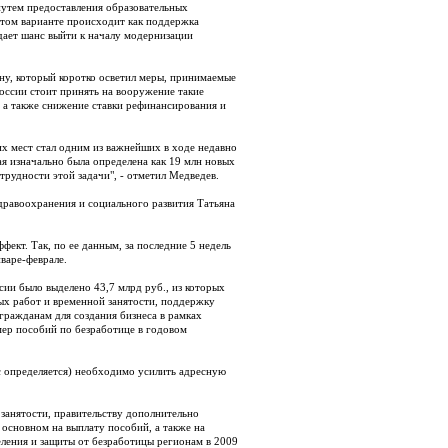
путем предоставления образовательных
этом варианте происходит как поддержка
 дает шанс выйти к началу модернизации
у, который коротко осветил меры, принимаемые
оссии стоит принять на вооружение такие
, а также снижение ставки рефинансирования и
х мест стал одним из важнейших в ходе недавно
я изначально была определена как 19 млн новых
трудности этой задачи", - отметил Медведев.
дравоохранения и социального развития Татьяна
ект. Так, по ее данным, за последние 5 недель
варе-феврале.
ии было выделено 43,7 млрд руб., из которых
ых работ и временной занятости, поддержку
гражданам для создания бизнеса в рамках
мер пособий по безработице в годовом
ас определяется) необходимо усилить адресную
 занятости, правительству дополнительно
 основном на выплату пособий, а также на
ления и защиты от безработицы регионам в 2009