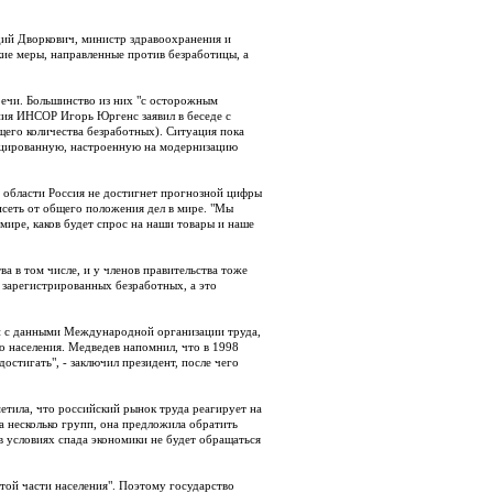
дий Дворкович, министр здравоохранения и
кие меры, направленные против безработицы, а
речи. Большинство из них "с осторожным
ения ИНСОР Игорь Юргенс заявил в беседе с
щего количества безработных). Ситуация пока
фицированную, настроенную на модернизацию
й области Россия не достигнет прогнозной цифры
висеть от общего положения дел в мире. "Мы
 мире, каков будет спрос на наши товары и наше
а в том числе, и у членов правительства тоже
- зарегистрированных безработных, а это
ии с данными Международной организации труда,
о населения. Медведев напомнил, что в 1998
достигать", - заключил президент, после чего
етила, что российский рынок труда реагирует на
а несколько групп, она предложила обратить
в условиях спада экономики не будет обращаться
той части населения". Поэтому государство