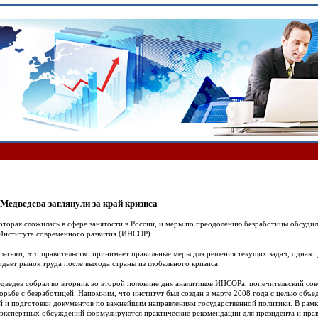
Медведева заглянули за край кризиса
оторая сложилась в сфере занятости в России, и меры по преодолению безработицы обсуди
Института современного развития (ИНСОР).
лагают, что правительство принимает правильные меры для решения текущих задач, однако 
дает рынок труда после выхода страны из глобального кризиса.
ведев собрал во вторник во второй половине дня аналитиков ИНСОРа, попечительский совет
борьбе с безработицей. Напомним, что институт был создан в марте 2008 года с целью объ
 и подготовки документов по важнейшим направлениям государственной политики. В рамка
 экспертных обсуждений формулируются практические рекомендации для президента и прави