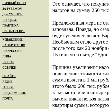
Это означает, что покупа
ЛИЧНЫЙ ОПЫТ
ЗА РУБЕЖОМ
налогов на сумму 260 тыс
ДОКУМЕНТЫ
ПРОЦЕСС
Предложенная мера не ста
ПРАКТИКА
запоздала. Правда, до са
НА ОБОЗРЕНИЕ
будет увеличен вычет. Вар
УПРАВЛЕНИЕ
Необычным стало другое 
БАНКРОТСТВО
после того как 20 ноябр
ПРОФЕССИЯ
Путиным на съезде "Един
ЛИЦА
РАЗНОЕ
Причина увеличения нало
ССЫЛКИ
повышение стоимости жиль
О САЙТЕ
сумма вычета в 1 млн рубл
АРХИВ
этого было 600 тыс. рубл
РАЗНОЕ
за кв. метр, или в четыре
ПРЕДЛОЖЕНИЕ
вычета никак нельзя назв
ПОЧТА
квартиры сумма, которую 