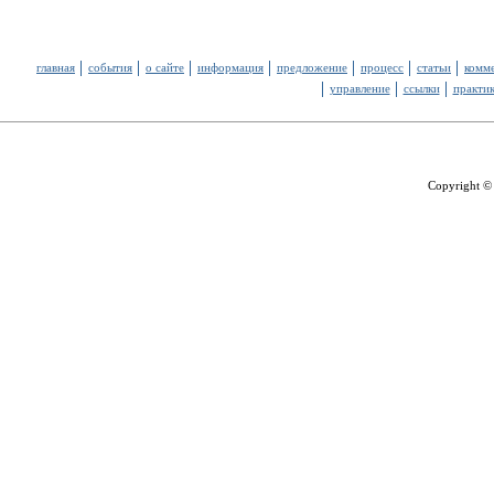
главная
события
о сайте
информация
предложение
процесс
статьи
комм
управление
ссылки
практи
Copyright ©