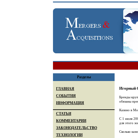
Разделы
Игорный б
ГЛАВНАЯ
СОБЫТИЯ
Бренды круп
обязаны пре
ИНФОРМАЦИЯ
Казино в Мо
СТАТЬИ
С 1 июля 20
КОММЕНТАРИИ
для этого з
ЗАКОНОДАТЕЛЬСТВО
Сколько каз
ТЕХНОЛОГИИ