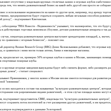
ъясняют отсутствие у владельцев крупных столичных казино и игровых клубов озабоченно
ередь тем, что менять развлекательный бизнес на какой-либо другой они просто не собираю
знес и использование недвижимости на какие-то другие цели, например, под аренду торго
ественно, предприниматели будут стараться сохранить любым легальным способом развлек
ий доход", - подчеркивает Ключинская.
м, собеседница "РИА Новости - Недвижимость" указывает, что маловероятно, что это будут 
ы в действующих торговых комплексах (боулинг, детские развлекательные аппараты и так да
м случае, операторы развлекательных центров выступают арендаторами площадей, а, значит,
у по сравнению с игорным бизнесом", - поясняет она.
ый директор Russian Research Group (RRG) Денис Колокольников добавляет, что игровые клу
ды, и сравниться с ними могли только аптеки, банки и ювелирные магазины.
м, предполагает он, примерно 50% игорных клубов и казино в Москве, занимающих помещен
 в спортивные покерные клубы.
ие и крупные игорные заведения вынуждены будут либо сменить формат, либо расширить р
рных домов", - считает специалист.
казывает Прянишников, у многих казино в Москве вполне имеется потенциал для развития 
рной "изюминки".
о из них находится в составе так называемых "культурно-развлекательных центров", которые
есторанами или разрешенными видами развлечений, - в этом случае площади казино могут и 
мя, подчеркивает представитель CBRE, владельцы тех "культурно-развлекательных центров"
смогут сохранить поток посетителей за счет расширения других развлечений, и им придется
нсалтеров подтверждаются и данными Золотаревой.