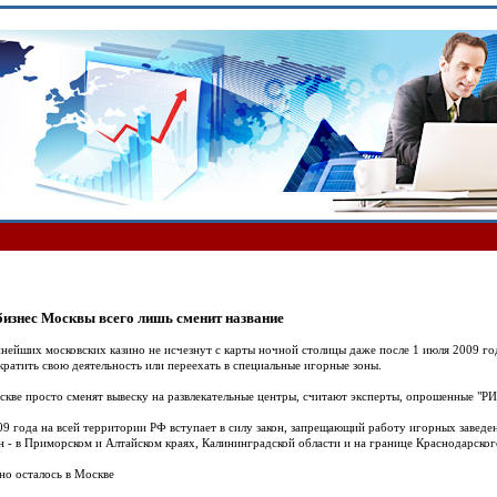
изнес Москвы всего лишь сменит название
нейших московских казино не исчезнут с карты ночной столицы даже после 1 июля 2009 года
кратить свою деятельность или переехать в специальные игорные зоны.
скве просто сменят вывеску на развлекательные центры, считают эксперты, опрошенные "Р
09 года на всей территории РФ вступает в силу закон, запрещающий работу игорных заведе
он - в Приморском и Алтайском краях, Калининградской области и на границе Краснодарског
ино осталось в Москве