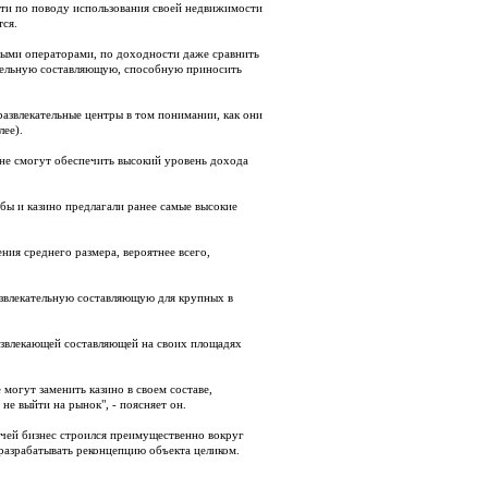
сти по поводу использования своей недвижимости
тся.
выми операторами, по доходности даже сравнить
ательную составляющую, способную приносить
развлекательные центры в том понимании, как они
лее).
 не смогут обеспечить высокий уровень дохода
бы и казино предлагали ранее самые высокие
ия среднего размера, вероятнее всего,
азвлекательную составляющую для крупных в
развлекающей составляющей на своих площадях
 могут заменить казино в своем составе,
не выйти на рынок", - поясняет он.
, чей бизнес строился преимущественно вокруг
 разрабатывать реконцепцию объекта целиком.