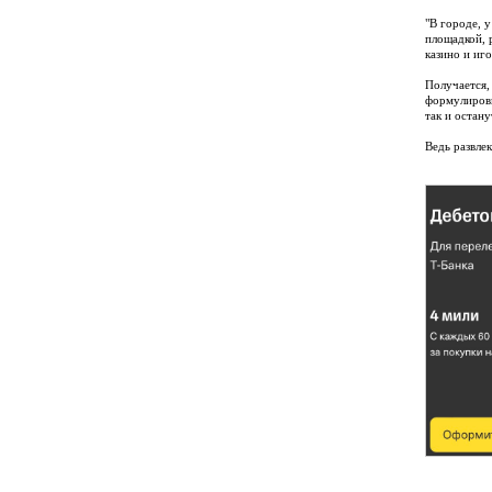
"В городе, 
площадкой, 
казино и иг
Получается,
формулировк
так и остан
Ведь развле