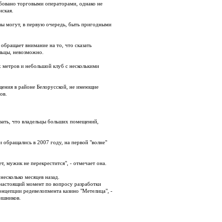
ебовано торговыми операторами, однако не
нская.
ы могут, в первую очередь, быть пригодными
обращает внимание на то, что сказать
льцы, невозможно.
х метров и небольшой клуб с несколькими
щения в районе Белорусской, не имеющие
ов.
казать, что владельцы больших помещений,
 обращались в 2007 году, на первой "волне"
ет, мужик не перекрестится", - отмечает она.
несколько месяцев назад.
 настоящий момент по вопросу разработки
онцепции редевелопмента казино "Метелица", -
ишников.