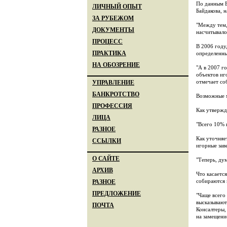
По данным Е
ЛИЧНЫЙ ОПЫТ
Байдакова, 
ЗА РУБЕЖОМ
"Между тем,
ДОКУМЕНТЫ
насчитывало
ПРОЦЕСС
В 2006 году
ПРАКТИКА
определенны
НА ОБОЗРЕНИЕ
"А в 2007 г
объектов иг
отмечает со
УПРАВЛЕНИЕ
БАНКРОТСТВО
Возможные 
ПРОФЕССИЯ
Как утвержд
ЛИЦА
"Всего 10% 
РАЗНОЕ
Как уточняе
ССЫЛКИ
игорные зав
О САЙТЕ
"Теперь, ду
АРХИВ
Что касаетс
собираются 
РАЗНОЕ
ПРЕДЛОЖЕНИЕ
"Чаще всего
высказывают
ПОЧТА
Консалтеры,
на замещени