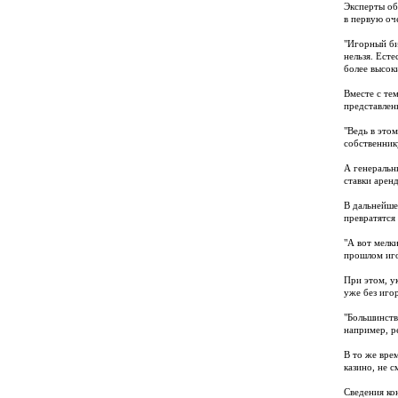
Эксперты об
в первую оч
"Игорный би
нельзя. Ест
более высок
Вместе с те
представлен
"Ведь в это
собственник
А генеральн
ставки арен
В дальнейше
превратятся
"А вот мелк
прошлом иго
При этом, у
уже без иго
"Большинств
например, р
В то же вре
казино, не 
Сведения ко