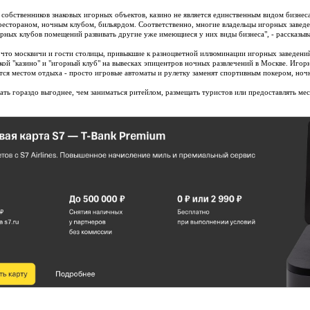
у собственников знаковых игорных объектов, казино не является единственным видом бизнеса
рестораном, ночным клубом, бильярдом. Соответственно, многие владельцы игорных завед
орных клубов помещений развивать другие уже имеющиеся у них виды бизнеса", - рассказыва
 что москвичи и гости столицы, привыкшие к разноцветной иллюминации игорных заведений,
ой "казино" и "игорный клуб" на вывесках эпицентров ночных развлечений в Москве. Игорн
утся местом отдыха - просто игровые автоматы и рулетку заменят спортивным покером, но
кать гораздо выгоднее, чем заниматься ритейлом, размещать туристов или предоставлять мес