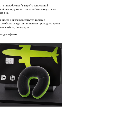
 - они работают "в паре" с концертной
ений планируют за счет освобождающихся от
ет она.
 после 1 июля расстанутся только с
ые объекты, где они привыкли проводить время,
чным клубом, бильярдом.
та для офисов.