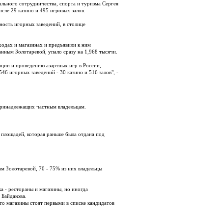
льного сотрудничества, спорта и туризма Сергея
сле 29 казино и 495 игровых залов.
ность игорных заведений, в столице
еходах и магазинах и предъявили к ним
нным Золотаревой, упало сразу на 1,968 тысячи.
ации и проведению азартных игр в России,
46 игорных заведений - 30 казино и 516 залов", -
 принадлежащих частным владельцам.
 площадей, которая раньше была отдана под
м Золотаревой, 70 - 75% из них владельцы
 - рестораны и магазины, но иногда
 Байдакова.
то магазины стоят первыми в списке кандидатов