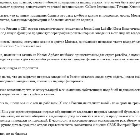
ведения, как правило, имеют глубокие помещения на первых этажах, что может быть востр
азывает директор департамента торговой недвижимости Colliers International Татьяна Ключи
агает, что крупные помещения бывших игровых клубов и казино в проходных местах Москв
ркетов, магазинов парфюмерии и больших магазинов одежды.
 по России и СНГ отдела стратегического консалтинга Jones Lang LaSalle Юлия Никуличева 
 под какую функцию предпочтут перепрофилировать игорные заведения в столице их владе
внивать, скажем, статусное казино в центре Москвы, занимающее несколько тысяч квадратны
томатами", - объясняет она.
ю, помещения казино на Новом Арбате наиболее привлекательны для стрит-ритейла, а поме
ода на улицу - для каких-либо развлекательных центров, фитнеса или выставочных комплекс
нес никуда не торопится
я на то, что до закрытия игорных заведений в России осталось около двух недель, нельзя с
игорными заведениями, спешат их перепрофилировать.
ская вспоминает, что за консультацией в ее компанию собственники подобной недвижимости
а закрытия игровых клубов и казино.
тихло, и пока мы ни с кем не работаем. У нас в России менталитет такой - пока гром не грян
d Ellis уже зарегистрировали первые обращения от владельцев игорных заведений буквально 
сяца назад мы начали общение с владельцами ряда московских казино, и продолжаем его по
аренды и продажи их площадей. В частности, в настоящее время мы завершаем разработку к
т руководитель проектов отдела стратегического консалтинга и оценки CBRE Дмитрий Прян
ия, но не бизнеса