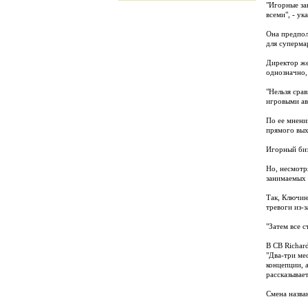
"Игорные за
всеми", - ук
Она предпол
для суперма
Директор же
однозначно,
"Нельзя сра
игровыми ав
По ее мнени
прямого вых
Игорный биз
Но, несмотр
занимаемых 
Так, Ключин
тревоги из-з
"Затем все с
В CB Richar
"Два-три ме
концепции, 
рассказывае
Смена назван