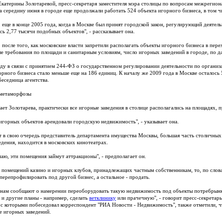
катерины Золотаревой, пресс-секретаря заместителя мэра столицы по вопросам межрегиона
на середину июня в городе еще продолжали работать 524 объекта игорного бизнеса, в том чи
 еще в конце 2005 года, когда в Москве был принят городской закон, регулирующий деятель
сь 2,77 тысячи подобных объектов", - рассказывает она.
, после того, как московские власти запретили располагать объекты игорного бизнеса в пер
е требования по площади и санитарным условиям, число игорных заведений в городе, по да
оду в связи с принятием 244-ФЗ о государственном регулировании деятельности по организ
орного бизнеса стало меньше еще на 186 единиц. К началу же 2009 года в Москве осталось 5
беседница агентства.
метаморфозы
ает Золотарева, практически все игорные заведения в столице располагались на площадях,
игорных объектов арендовали городскую недвижимость", - указывает она.
т в свою очередь представитель департамента имущества Москвы, большая часть столичных
едения, находится в московских кинотеатрах.
маю, эти помещения займут аттракционы", - предполагает он.
я помещений казино и игорных клубов, принадлежащих частным собственникам, то, по слова
перепрофилировать под другой бизнес, а остальное - продать.
 нам сообщают о намерении переоборудовать такую недвижимость под объекты потребрынка
 и другие планы - например, сделать
ветклинику
или прачечную", - говорит пресс-секретарь
 с которыми побеседовал корреспондент "РИА Новости - Недвижимость", также отметили, ч
е игорных заведений.