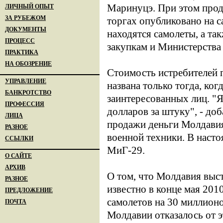
Маринуцэ. При этом прод
ЛИЧНЫЙ ОПЫТ
ЗА РУБЕЖОМ
торгах опубликовано на 
ДОКУМЕНТЫ
находятся самолеты, а та
ПРОЦЕСС
закупкам и Министерства
ПРАКТИКА
НА ОБОЗРЕНИЕ
Стоимость истребителей п
УПРАВЛЕНИЕ
названа только тогда, ког
БАНКРОТСТВО
заинтересованных лиц. "Я
ПРОФЕССИЯ
долларов за штуку", - д
ЛИЦА
продажи деньги Молдавия
РАЗНОЕ
военной техники. В наст
ССЫЛКИ
МиГ-29.
О САЙТЕ
АРХИВ
О том, что Молдавия выст
РАЗНОЕ
известно в конце мая 201
ПРЕДЛОЖЕНИЕ
самолетов на 30 миллион
ПОЧТА
Молдавии отказалось от э