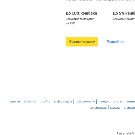
главная
события
о сайте
информация
предложение
процесс
статьи
комм
управление
ссылки
практи
Copyright ©