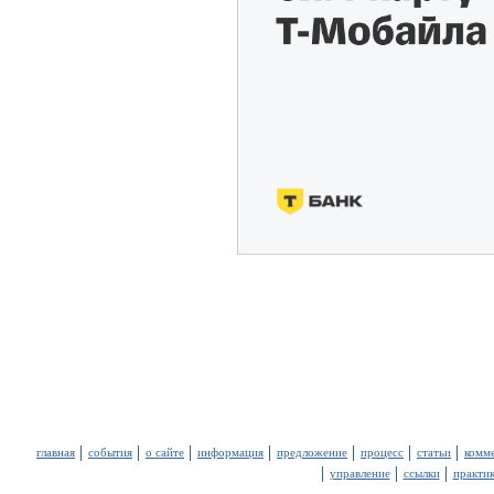
главная
события
о сайте
информация
предложение
процесс
статьи
комм
управление
ссылки
практи