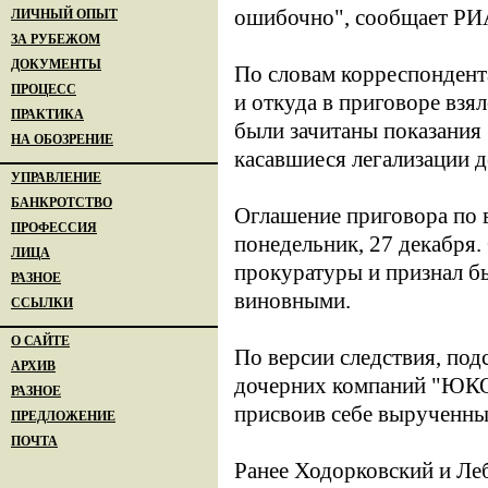
ошибочно", сообщает РИ
ЛИЧНЫЙ ОПЫТ
ЗА РУБЕЖОМ
ДОКУМЕНТЫ
По словам корреспондента
ПРОЦЕСС
и откуда в приговоре вз
ПРАКТИКА
были зачитаны показания
НА ОБОЗРЕНИЕ
касавшиеся легализации 
УПРАВЛЕНИЕ
БАНКРОТСТВО
Оглашение приговора по 
ПРОФЕССИЯ
понедельник, 27 декабря.
ЛИЦА
прокуратуры и признал
РАЗНОЕ
виновными.
ССЫЛКИ
О САЙТЕ
По версии следствия, под
АРХИВ
дочерних компаний "ЮКОС
РАЗНОЕ
присвоив себе вырученные
ПРЕДЛОЖЕНИЕ
ПОЧТА
Ранее Ходорковский и Ле