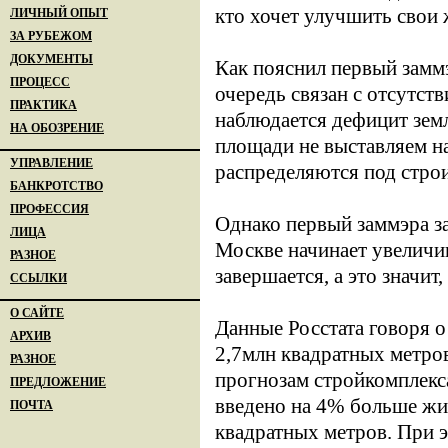
кто хочет улучшить свои
ЛИЧНЫЙ ОПЫТ
ЗА РУБЕЖОМ
ДОКУМЕНТЫ
Как пояснил первый замм
ПРОЦЕСС
очередь связан с отсутств
ПРАКТИКА
наблюдается дефицит земл
НА ОБОЗРЕНИЕ
площади не выставляем н
УПРАВЛЕНИЕ
распределяются под стро
БАНКРОТСТВО
ПРОФЕССИЯ
Однако первый заммэра за
ЛИЦА
Москве начинает увеличив
РАЗНОЕ
завершается, а это значи
ССЫЛКИ
О САЙТЕ
Данные Росстата говоря о
АРХИВ
2,7млн квадратных метров
РАЗНОЕ
прогнозам стройкомплекса
ПРЕДЛОЖЕНИЕ
введено на 4% больше жи
ПОЧТА
квадратных метров. При э