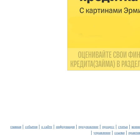
главная
события
о сайте
информация
предложение
процесс
статьи
комм
управление
ссылки
практи