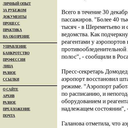
ЛИЧНЫЙ ОПЫТ
ЗА РУБЕЖОМ
Всего в течение 30 декаб
ДОКУМЕНТЫ
пассажиров. "Более 40 т
ПРОЦЕСС
тысяч - в Шереметьево и с
ПРАКТИКА
ведомства. Как подчеркн
НА ОБОЗРЕНИЕ
реагентами у аэропортов 
УПРАВЛЕНИЕ
противообледенительной 
БАНКРОТСТВО
полос", - сообщили в Рос
ПРОФЕССИЯ
ЛИЦА
Пресс-секретарь Домодед
РАЗНОЕ
аэропорт восстановил шт
ССЫЛКИ
режиме. "Аэропорт работ
О САЙТЕ
по расписанию, и непого
АРХИВ
оборудованием и реагент
РАЗНОЕ
надлежащем состоянии", -
ПРЕДЛОЖЕНИЕ
ПОЧТА
Галанова отметила, что а