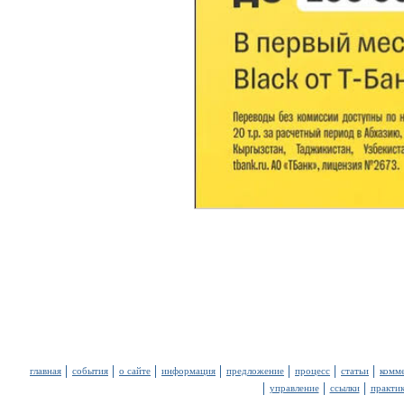
главная
события
о сайте
информация
предложение
процесс
статьи
комм
управление
ссылки
практи