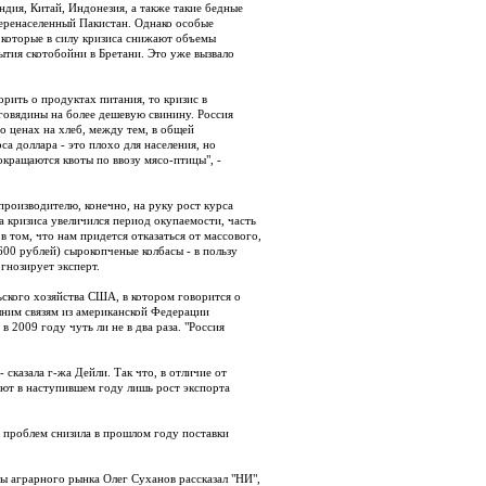
ия, Китай, Индонезия, а также такие бедные
перенаселенный Пакистан. Однако особые
 которые в силу кризиса снижают объемы
ытия скотобойни в Бретани. Это уже вызвало
орить о продуктах питания, то кризис в
говядины на более дешевую свинину. Россия
о ценах на хлеб, между тем, в общей
са доллара - это плохо для населения, но
кращаются квоты по ввозу мясо-птицы", -
роизводителю, конечно, на руку рост курса
а кризиса увеличился период окупаемости, часть
в том, что нам придется отказаться от массового,
600 рублей) сырокопченые колбасы - в пользу
огнозирует эксперт.
ьского хозяйства США, в котором говорится о
шним связям из американской Федерации
2009 году чуть ли не в два раза. "Россия
 сказала г-жа Дейли. Так что, в отличие от
уют в наступившем году лишь рост экспорта
х проблем снизила в прошлом году поставки
ы аграрного рынка Олег Суханов рассказал "НИ",