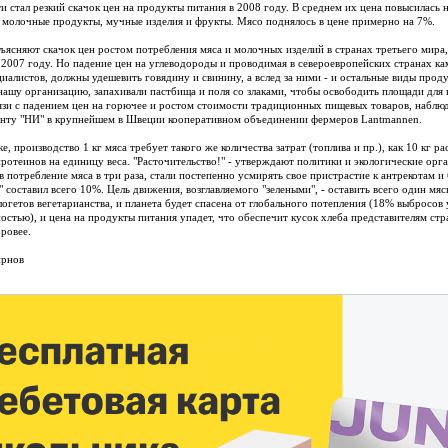
и стал резкий скачок цен на продукты питания в 2008 году. В среднем их цена повысилась 
молочные продукты, мучные изделия и фрукты. Мясо поднялось в цене примерно на 7%.
ъясняют скачок цен ростом потребления мяса и молочных изделий в странах третьего мир
 2007 году. Но падение цен на углеводороды и проводимая в североевропейских странах ка
иалистов, должны удешевить говядину и свинину, а вслед за ними - и остальные виды проду
нашу организацию, запахивали пастбища и поля со злаками, чтобы освободить площади для
вязи с падением цен на горючее и ростом стоимости традиционных пищевых товаров, наблюд
нту "НИ" в крупнейшем в Швеции кооперативном объединении фермеров Lantmannen.
е, производство 1 кг мяса требует такого же количества затрат (топлива и пр.), как 10 кг 
протеинов на единицу веса. "Расточительство!" - утверждают политики и экологические ор
в потребление мяса в три раза, стали постепенно усмирять свое пристрастие к антрекотам и
 составил всего 10%. Цель движения, возглавляемого "зелеными", - оставить всего один мяс
огетов вегетарианства, и планета будет спасена от глобального потепления (18% выбросов 
стью), и цена на продукты питания упадет, что обеспечит кусок хлеба представителям стра
оровее.
ирнов