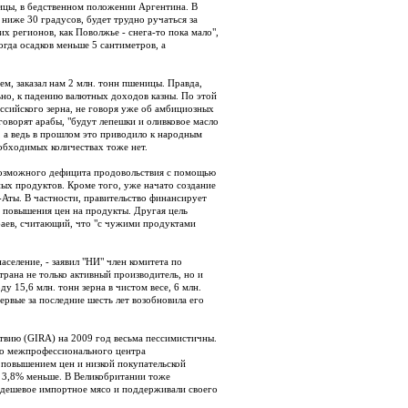
ницы, в бедственном положении Аргентина. В
ниже 30 градусов, будет трудно ручаться за
х регионов, как Поволжье - снега-то пока мало",
гда осадков меньше 5 сантиметров, а
м, заказал нам 2 млн. тонн пшеницы. Правда,
ьно, к падению валютных доходов казны. По этой
оссийского зерна, не говоря уже об амбициозных
оворят арабы, "будут лепешки и оливковое масло
, а ведь в прошлом это приводило к народным
еобходимых количествах тоже нет.
 возможного дефицита продовольствия с помощью
ных продуктов. Кроме того, уже начато создание
-Аты. В частности, правительство финансирует
о повышения цен на продукты. Другая цель
баев, считающий, что "с чужими продуктами
селение, - заявил "НИ" член комитета по
трана не только активный производитель, но и
ду 15,6 млн. тонн зерна в чистом весе, 6 млн.
ервые за последние шесть лет возобновила его
твию (GIRA) на 2009 год весьма пессимистичны.
ого межпрофессионального центра
 повышением цен и низкой покупательской
а 3,8% меньше. В Великобритании тоже
ь дешевое импортное мясо и поддерживали своего