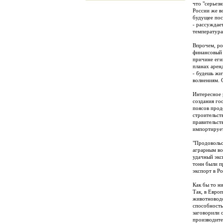
что "серьез
России же в
будущее пос
- рассуждае
температура
Впрочем, ро
финансовый 
причине еги
планах арен
- будешь жи
волнениям. 
Интересное 
создания го
поясов прод
строительст
правительст
импортирует
"Продовольс
аграрным во
удачный эксп
тонн были п
экспорт в Р
Как бы то н
Так, в Евро
животноводс
способность
заговорили 
производите