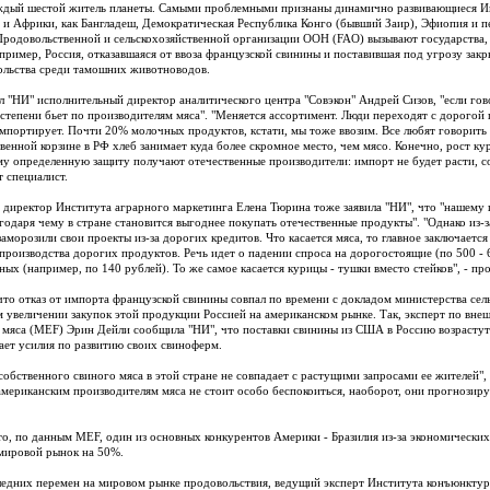
ждый шестой житель планеты. Самыми проблемными признаны динамично развивающиеся Инд
 и Африки, как Бангладеш, Демократическая Республика Конго (бывший Заир), Эфиопия и 
Продовольственной и сельскохозяйственной организации ООН (FAO) вызывают государства,
пример, Россия, отказавшаяся от ввоза французской свинины и поставившая под угрозу закр
ольства среди тамошних животноводов.
ал "НИ" исполнительный директор аналитического центра "Совэкон" Андрей Сизов, "если гов
степени бьет по производителям мяса". "Меняется ассортимент. Люди переходят с дорогой 
импортирует. Почти 20% молочных продуктов, кстати, мы тоже ввозим. Все любят говорить 
венной корзине в РФ хлеб занимает куда более скромное место, чем мясо. Конечно, рост кур
му определенную защиту получают отечественные производители: импорт не будет расти, со
т специалист.
 директор Института аграрного маркетинга Елена Тюрина тоже заявила "НИ", что "нашему п
агодаря чему в стране становится выгоднее покупать отечественные продукты". "Однако из-з
аморозили свои проекты из-за дорогих кредитов. Что касается мяса, то главное заключается 
 производства дорогих продуктов. Речь идет о падении спроса на дорогостоящие (по 500 - 
ных (например, по 140 рублей). То же самое касается курицы - тушки вместо стейков", - пр
что отказ от импорта французской свинины совпал по времени с докладом министерства сел
 увеличении закупок этой продукции Россией на американском рынке. Так, эксперт по вне
 мяса (MEF) Эрин Дейли сообщила "НИ", что поставки свинины из США в Россию возрастут в 
ет усилия по развитию своих свиноферм.
обственного свиного мяса в этой стране не совпадает с растущими запросами ее жителей", -
американским производителям мяса не стоит особо беспокоиться, наоборот, они прогнозир
то, по данным MEF, один из основных конкурентов Америки - Бразилия из-за экономически
мировой рынок на 50%.
ледних перемен на мировом рынке продовольствия, ведущий эксперт Института конъюнктур