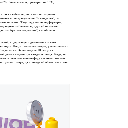
на 8%. Больше всего, примерно на 15%,
а, а также неблагоприятными погодными
мпания по отвращению от "мясоедства", по
ктов питания. "Еще пару лет назад фермеры,
 выращивания биомассы, идущей на этанол.
ается обратная тенденция", - сообщили
растений, содержащих одинаковое с мясом
ганизации. Под их влиянием шведы, увеличившие с
 бифштексам. За последние 10 лет рост
ной день в неделю для каждого шведа. Тогда, по
углекислого газа в атмосферу связаны с мясной
н третьего мира, да и западный обыватель станет