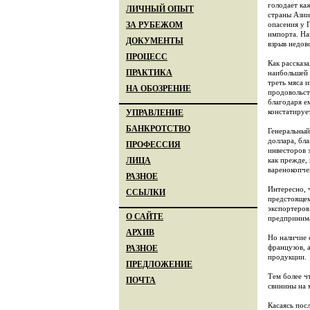
голодает ка
ЛИЧНЫЙ ОПЫТ
страны Азии
опасения у 
ЗА РУБЕЖОМ
импорта. На
ДОКУМЕНТЫ
взрыв недов
ПРОЦЕСС
Как рассказ
ПРАКТИКА
наибольшей 
треть мяса 
НА ОБОЗРЕНИЕ
продовольст
благодаря е
констатируе
УПРАВЛЕНИЕ
БАНКРОТСТВО
Генеральный
доллара, бл
ПРОФЕССИЯ
инвесторов з
как прежде,
ЛИЦА
варенокопче
РАЗНОЕ
Интересно, 
ССЫЛКИ
предстоящем
экспортеров
О САЙТЕ
предпринима
АРХИВ
Но наличие с
французов, 
РАЗНОЕ
продукции.
ПРЕДЛОЖЕНИЕ
Тем более ч
ПОЧТА
свинины на 
Касаясь пос