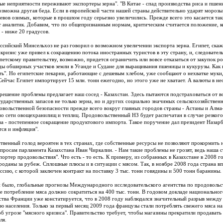
ные неприятности переживают экспортеры зерна". "В Китае - спад производства риса и пше
озможна другая беда. Если в европейской части нашей страны действительно ударят морозы 
евов озимых, которые в прошлом году серьезно увеличились. Прежде всего это касается таки
т аналитик. Добавим, что по общепризнанным нормам, критическим считается положение, ко
 - ниже 20 градусов.
ссийский Минсельхоз не раз говорил о возможном увеличении экспорта зерна. Египет, скаже
кризис уже привел к сокращению потока иностранных туристов в эту страну, и, следовател
петскому правительству, возможно, придется ограничить или вовсе отказаться от закупок р
ды обширных участков земли в Уганде и Судане для выращивания пшеницы и кукурузы. Как г
ть". Но египетские пекарни, работающие с дешевым хлебом, уже сообщают о нехватке муки
Сейчас Египет импортирует 15 млн. тонн ежегодно, но этого уже не хватает. А валюты в н
решение проблемы предлагает наш сосед - Казахстан. Здесь пытаются подстраховаться от
сударственных запасов не только зерна, но и других социально значимых сельскохозяйствен
овольственной безопасности прежде всего вокруг главных городов страны - Астаны и Алма
во сети овощехранилищ и теплиц. Продовольственный НЗ будет распечатан в случае резког
ва - постепенное сокращение продуктового импорта. Такое поручение дал президент Назар
ся и инфляция".
твенный голод вероятен в тех странах, где собственные ресурсы не позволяют прокормить на
просам парламента Казахстана Иван Чиркалин. - Нам такие проблемы не грозят, ведь наша с
ортер продовольствия". Что есть - то есть. К примеру, из собранных в Казахстане в 2008 го
роданы за рубеж. Сплошные плюсы и в ситуации с мясом. Так, в ноябре 2008 года страна вп
оссию, с которой заключен контракт на поставку 3 тыс. тонн говядины и 500 тонн баранины.
и было, глобальные прогнозы Международного исследовательского агентства по продовольс
пе потребление мяса должно сократиться на 400 тыс. тонн. В годовом докладе национальн
тва Франции уже констатируется, что в 2008 году наблюдался значительный разрыв между
ю населения. Только за первый месяц 2009 года французы стали потреблять свежего мяса н
об угрозе "мясного кризиса". Правительство требует, чтобы магазины прекратили продават
ля.