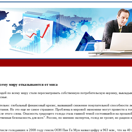
сему миру отказываются от мяса
дей по всему миру стали пересматривать собственную потребительскую корзину, выкладыв
ясные.
тельно: глобальный финансовый кризис, вызвавший снижение покупательной способности лю
тания. Но это еще не самое страшное. Проблемы в мировой экономике могут привести к том
ле этого слова. Опасность грядущего голода стала главной темой состоявшейся на прошл
твенная безопасность для всех". России, по мнению экспертов, голод не грозит, но рацион
 числе голодавших в 2008 году генсек ООН Пан Ги Мун назвал цифру в 963 млн., что на 40 м