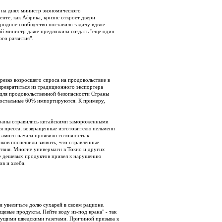
а на днях министр экономического
нте, как Африка, кризис откроет двери
родное сообщество поставило задачу вдвое
ий министр даже предложила создать "еще один
го развития".
 резко возросшего спроса на продовольствие в
превратиться из традиционного экспортера
 для продовольственной безопасности Страны
 остальные 60% импортируются. К примеру,
траны отравились китайскими замороженными
я пресса, возвращенные изготовителю пельмени
самого начала проявили готовность к
иков поспешили заявить, что отравленные
твия. Многие универмаги в Токио и других
же дешевых продуктов привел к нарушению
в и хлеба.
и увеличьте долю сухарей в своем рационе.
щевые продукты. Пейте воду из-под крана" - так
дущими шведскими газетами. Причиной призыва к