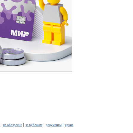
на обозрение
за рубежом
документы
архив