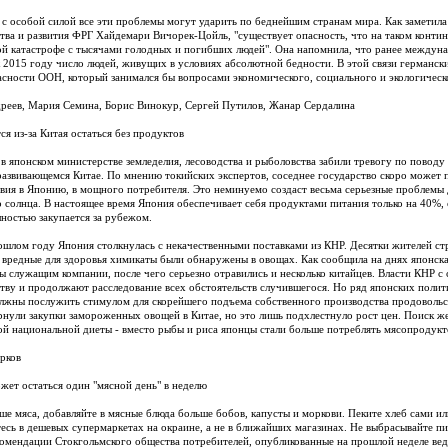
 с особой силой все эти проблемы могут ударить по беднейшим странам мира. Как заметил
тва и развития ФРГ Хайдемари Вичорек-Цойль, "существует опасность, что на таком контине
й катастрофе с тысячами голодных и погибших людей". Она напомнила, что ранее междуна
 2015 году число людей, живущих в условиях абсолютной бедности. В этой связи германск
асности ООН, который занимался бы вопросами экономического, социального и экологическо
реев, Мария Семина, Борис Винокур, Сергей Путилов, Жанар Сердалина
ся из-за Китая остаться без продуктов
 в японском министерстве земледелия, лесоводства и рыболовства забили тревогу по поводу
азвивающемся Китае. По мнению токийских экспертов, соседнее государство скоро может 
вия в Японию, в мощного потребителя. Это неминуемо создаст весьма серьезные проблемы
 солнца. В настоящее время Япония обеспечивает себя продуктами питания только на 40%,
ностью закупается за рубежом.
ошлом году Япония столкнулась с некачественными поставками из КНР. Десятки жителей с
 вредные для здоровья химикаты были обнаружены в овощах. Как сообщила на днях японска
ы служащим компании, после чего серьезно отравились и несколько китайцев. Власти КНР с 
тву и продолжают расследование всех обстоятельств случившегося. Но ряд японских полит
лжны послужить стимулом для скорейшего подъема собственного производства продовольс
рнули закупки замороженных овощей в Китае, но это лишь подхлестнуло рост цен. Поиск 
й национальной диеты - вместо рыбы и риса японцы стали больше потреблять мясопродукто
рков
жет остаться один "мясной день" в неделю
ше мяса, добавляйте в мясные блюда больше бобов, капусты и моркови. Пеките хлеб сами ил
есь в дешевых супермаркетах на окраине, а не в ближайших магазинах. Не выбрасывайте пи
комендации Стокгольмского общества потребителей, опубликованные на прошлой неделе ве