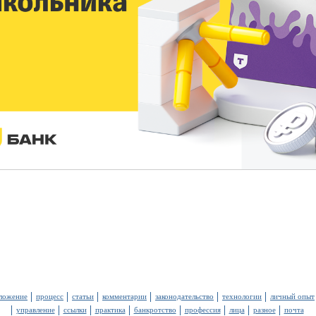
ложение
процесс
статьи
комментарии
законодательство
технологии
личный опыт
управление
ссылки
практика
банкротство
профессия
лица
разное
почта