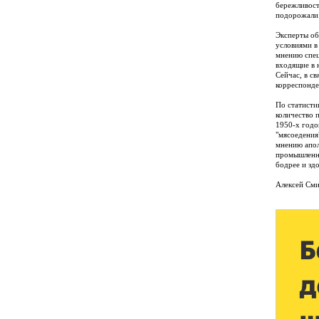
бережливост
подорожали 
Эксперты об
условиями в
мнению спец
входящие в 
Сейчас, в с
корреспонде
По статистик
количество 
1950-х годо
"мясоедения"
мнению апол
промышленно
бодрее и зд
Алексей См