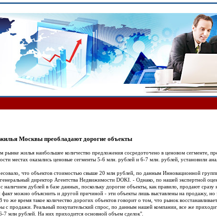
 жилья Москвы преобладают дорогие объекты
м рынке жилья наибольшее количество предложения сосредоточено в ценовом сегменте, пр
ости местах оказались ценовые сегменты 5-6 млн. рублей и 6-7 млн. рублей, установили а
ресовало, что объектов стоимостью свыше 20 млн рублей, по данным Инновационной группы
генеральный директор Агентства Недвижимости DOKI. - Однако, по нашей экспертной оценк
о с наличием дублей в базе данных, поскольку дорогие объекты, как правило, продают сразу
факт можно объяснить и другой причиной - эти объекты лишь выставлены на продажу, но эт
В то же время такое количество дорогих объектов говорит о том, что рынок восстанавливает
ры с продажи. Реальный покупательский спрос, по данным нашей компании, все же приходи
и 6-7 млн рублей. На них приходится основной объем сделок".