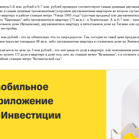
менты 5-6 млн. рублей и 6-7 млн. рублей примерно соответствуют самым дешевым двухко
ае и самым дешевым трехкомнатным (хорошим двухкомнатным квартирам во втором случае).
 квартиру в районе станции метро "Улица 1905 года" (срочная продажа) или двухкомнатную
ро "Царицыно" либо трехкомнатную квартиру (73 кв.м.) - в Зеленограде. А за 6-7 млн. - тр
ельном доме (Кунцевская), двухкомнатную квартиру в пятиэтажном доме на Таганке или о
. постройки.
 млн рублей - это не обязательно что-то сверхдорогое. Так, сегодня по такой цене предлаг
ком переулке площадью 48 кв.м. либо трехкомнатная квартира в сталинском доме на Ленинс
длагается по цене до 3 млн рублей - это или какая-то доля в квартире, или пожизненная рен
о купить 1/3 доли в квартире в доме под снос на станции метро "Кузьминки", а в сегменте 
районе станции метро "Ботанический сад".