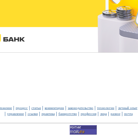
ложение
процесс
статьи
комментарии
законодательство
технологии
личный опыт
управление
ссылки
практика
банкротство
профессия
лица
разное
почта