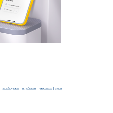
на обозрение
за рубежом
документы
архив