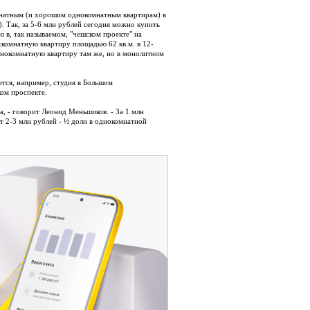
мнатным (и хорошим однокомнатным квартирам) в
 Так, за 5-6 млн рублей сегодня можно купить
 в, так называемом, "чешском проекте" на
ехкомнатную квартиру площадью 62 кв.м. в 12-
днокомнатную квартиру там же, но в монолитном
ается, например, студия в Большом
ком проспекте.
та, - говорит Леонид Меньшиков. - За 1 млн
от 2-3 млн рублей - ½ доли в однокомнатной