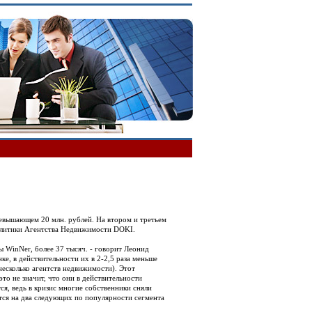
евышающем 20 млн. рублей. На втором и третьем
налитики Агентства Недвижимости DOKI.
 WinNer, более 37 тысяч. - говорит Леонид
е, в действительности их в 2-2,5 раза меньше
 несколько агентств недвижимости). Этот
о не значит, что они в действительности
ся, ведь в кризис многие собственники сняли
тся на два следующих по популярности сегмента