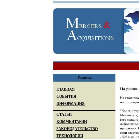
Разделы
На рынке
ГЛАВНАЯ
СОБЫТИЯ
На столично
по популярн
ИНФОРМАЦИЯ
"Нас заинте
СТАТЬИ
Меньшиков, 
(это связан
КОММЕНТАРИИ
любопытный 
продаются. 
ЗАКОНОДАТЕЛЬСТВО
свои кварти
ТЕХНОЛОГИИ
- 5-6 млн. 