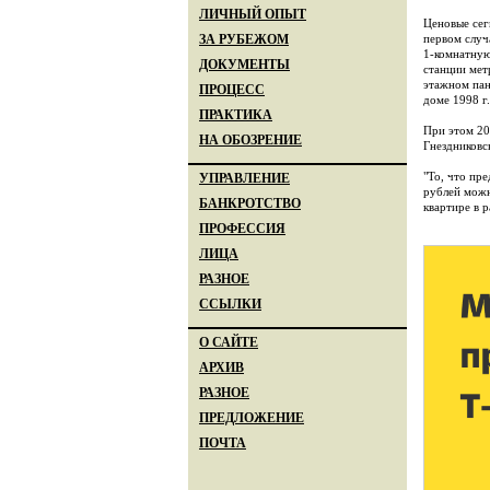
ЛИЧНЫЙ ОПЫТ
Ценовые сег
первом случ
ЗА РУБЕЖОМ
1-комнатную
ДОКУМЕНТЫ
станции мет
этажном пан
ПРОЦЕСС
доме 1998 г
ПРАКТИКА
При этом 20
НА ОБОЗРЕНИЕ
Гнездниковс
"То, что пре
УПРАВЛЕНИЕ
рублей можн
БАНКРОТСТВО
квартире в 
ПРОФЕССИЯ
ЛИЦА
РАЗНОЕ
ССЫЛКИ
О САЙТЕ
АРХИВ
РАЗНОЕ
ПРЕДЛОЖЕНИЕ
ПОЧТА