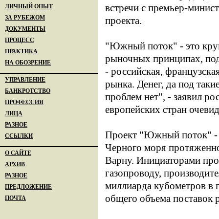
встречи с премьер-минист
ЛИЧНЫЙ ОПЫТ
ЗА РУБЕЖОМ
проекта.
ДОКУМЕНТЫ
ПРОЦЕСС
"Южный поток" - это кру
ПРАКТИКА
рыночных принципах, под
НА ОБОЗРЕНИЕ
- российская, французска
УПРАВЛЕНИЕ
рынка. Денег, да под так
БАНКРОТСТВО
проблем нет", - заявил р
ПРОФЕССИЯ
европейских стран очевид
ЛИЦА
РАЗНОЕ
Проект "Южный поток" - 
ССЫЛКИ
Черного моря протяженно
О САЙТЕ
Варну. Инициаторами про
АРХИВ
газопроводу, производите
РАЗНОЕ
миллиарда кубометров в г
ПРЕДЛОЖЕНИЕ
общего объема поставок р
ПОЧТА