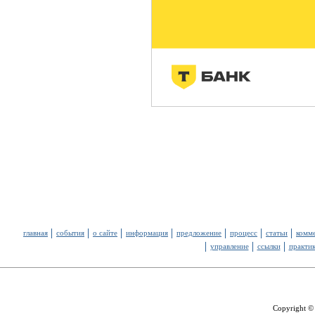
главная
события
о сайте
информация
предложение
процесс
статьи
комм
управление
ссылки
практи
Copyright ©