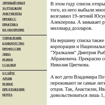
В этом году список отпр
ЛИЧНЫЙ ОПЫТ
ЗА РУБЕЖОМ
того, из него выбыли мно
ДОКУМЕНТЫ
возглавил 19-летний Юсу
ПРОЦЕСС
Алекперова. А замыкает 
ПРАКТИКА
миллиард долларов.
НА ОБОЗРЕНИЕ
УПРАВЛЕНИЕ
На вершину списка также
БАНКРОТСТВО
корпорации и Национальн
ПРОФЕССИЯ
"Уралкалия" Дмитрия Рыб
ЛИЦА
Абрамовича. Прекрасно се
РАЗНОЕ
Николая Цветкова.
ССЫЛКИ
О САЙТЕ
А вот дети Владимира По
АРХИВ
переживают не самые легк
РАЗНОЕ
отцов. Так, Анастасии, 
ПРЕДЛОЖЕНИЕ
довольствоваться лишь 1,
ПОЧТА