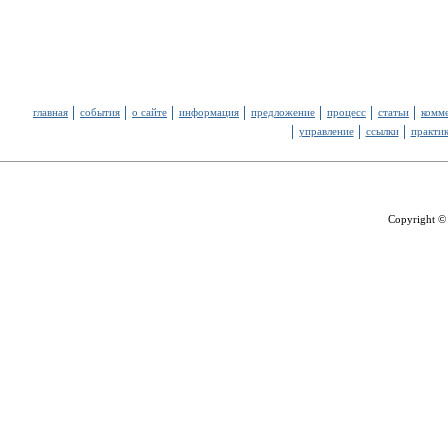
главная
события
о сайте
информация
предложение
процесс
статьи
комм
управление
ссылки
практи
Copyright ©