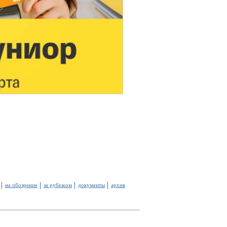
на обозрение
за рубежом
документы
архив