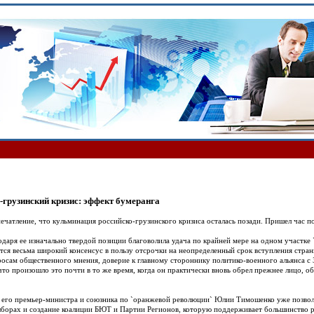
-грузинский кризис: эффект бумеранга
печатление, что кульминация российско-грузинского кризиса осталась позади. Пришел час п
одаря ее изначально твердой позиции благоволила удача по крайней мере на одном участке `
тся весьма широкий консенсус в пользу отсрочки на неопределенный срок вступления стран
росам общественного мнения, доверие к главному стороннику политико-военного альянса 
что произошло это почти в то же время, когда он практически вновь обрел прежнее лицо, о
 его премьер-министра и союзника по `оранжевой революции` Юлии Тимошенко уже позволя
борах и создание коалиции БЮТ и Партии Регионов, которую поддерживает большинство р