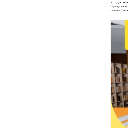
которую исп
страху на в
союзе с Зап