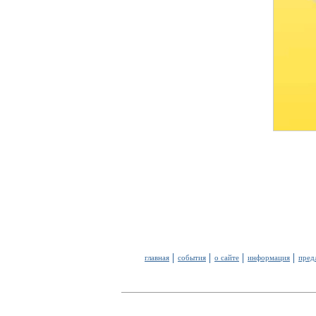
главная
события
о сайте
информация
пред