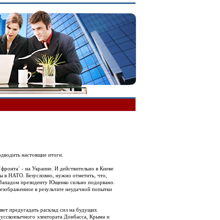
одводить настоящие итоги.
фронта` - на Украине. И действительно в Киеве
ы в НАТО. Безусловно, нужно отметить, что,
с Западом президенту Ющенко сильно подорвано.
безображенное в результате неудачной попытки
ет предугадать расклад сил на будущих
усскоязычного электората Донбасса, Крыма и