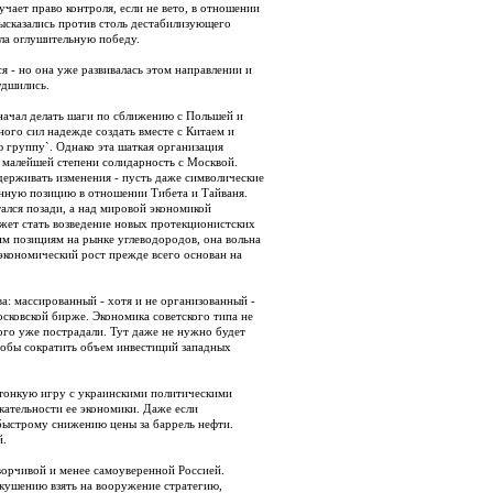
чает право контроля, если не вето, в отношении
ысказались против столь дестабилизующего
ла оглушительную победу.
 - но она уже развивалась этом направлении и
удшились.
ачал делать шаги по сближению с Польшей и
ного сил надежде создать вместе с Китаем и
группу`. Однако эта шаткая организация
 в малейшей степени солидарность с Москвой.
держивать изменения - пусть даже символические
онную позицию в отношении Тибета и Тайваня.
ался позади, а над мировой экономикой
ожет стать возведение новых протекционистских
м позициям на рынке углеводородов, она вольна
 экономический рост прежде всего основан на
а: массированный - хотя и не организованный -
осковской бирже. Экономика советского типа не
ого уже пострадали. Тут даже не нужно будет
чтобы сократить объем инвестиций западных
 тонкую игру с украинскими политическими
екательности ее экономики. Даже если
быстрому снижению цены за баррель нефти.
й.
ворчивой и менее самоуверенной Россией.
кушению взять на вооружение стратегию,