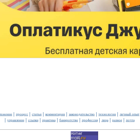
ложение
процесс
статьи
комментарии
законодательство
технологии
личный опыт
управление
ссылки
практика
банкротство
профессия
лица
разное
почта