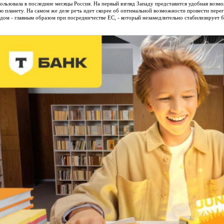
ользовала в последние месяцы Россия. На первый взгляд Западу представится удобная возм
сю планету. На самом же деле речь идет скорее об оптимальной возможности провести перег
адом - главным образом при посредничестве ЕС, - который незамедлительно стабилизирует 