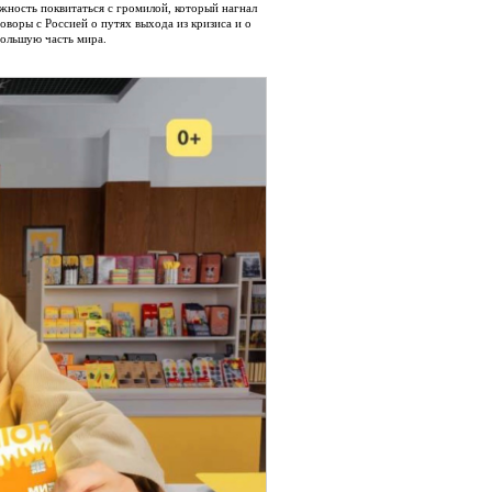
ожность поквитаться с громилой, который нагнал
оворы с Россией о путях выхода из кризиса и о
большую часть мира.