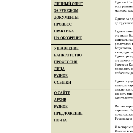
Одессы. С в
ЛИЧНЫЙ ОПЫТ
всех решени
маневра, ка
ЗА РУБЕЖОМ
ДОКУМЕНТЫ
Однако за о
до грузинск
ПРОЦЕСС
ПРАКТИКА
Судите сами
странами Ба
НА ОБОЗРЕНИЕ
центральноа
разлетелась
Безусловно,
УПРАВЛЕНИЕ
- в юридиче
БАНКРОТСТВО
Однако разд
сгущаются т
ПРОФЕССИЯ
барьеров Ко
проводить н
ЛИЦА
побочном де
РАЗНОЕ
Однако суще
ССЫЛКИ
вывод из ст
сильно зави
О САЙТЕ
вводить мно
капиталисто
АРХИВ
Вполне веро
РАЗНОЕ
партиями, Р
ПРЕДЛОЖЕНИЕ
предположит
Россия же в
ПОЧТА
И в скором 
Именно в эт