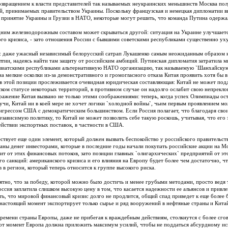
озвращением к власти представителей так называемых неукраинских меньшинств Москва полу
й, принимаемых правительством Украины. Поскольку французская и немецкая дипломатии в
к принятие Украины и Грузии в НАТО, некоторые могут решить, что команда Путина одержа
дним железнодорожным составом может скрываться другой: ситуация на Украине улучшается
ого кризиса, - зато отношения России с бывшими советскими республиками существенно ух
: даже ужасный независимый белорусский сатрап Лукашенко самым неожиданным образом н
лтии, надеясь найти там защиту от российским амбиций. Путинская дипломатия затратила м
зиатскими республиками альтернативную НАТО организацию, так называемую `Шанхайскую 
 на мелкие осколки из-за демонстративного и громогласного отказа Китая проявить хотя бы
 в этой позиции прослеживается очевидная юридическая составляющая: Китай не может под
ском статусе некоторых территорий, в противном случае он надолго ослабит свою непрекл
ражение Китая вызвано не только этими соображениями: теперь, когда успех Олимпиады ост
учи, Китай ни в коей мере не хочет логики `холодной войны`, чьим первым проявлением м
нгрессом США с демократическим большинством. Если Россия полагает, что благодаря свои
езависимую политику, то Китай не может позволить себе такую роскошь, учитывая, что его
йствии экспортных поставок, в частности в США.
ствует еще один элемент, который должен вызвать беспокойство у российского правительств
раны денег инвесторами, которые в последние годы начали покупать российские акции на М
сит от этих финансовых потоков, зато позиции главных `олигархических` предприятий от эт
го санкций: американского кризиса и его влияния на Европу будет более чем достаточно, 
в в регион, который теперь относится к группе высокого риска.
ятно, что за победу, которой можно было достичь и менее грубыми методами, просто ведя
оссия заплатила слишком высокую цену в том, что касается надежности ее альянсов и привл
ь, что мировой финансовый кризис долго не продлится, общий спад приведет к еще более 
 настоящий момент экспортирует только сырье и ряд вооружений в нефтяные страны и Кита
времени страны Европы, даже не прибегая к враждебным действиям, столкнутся с более сго
от момент Европа должна приложить максимум усилий, чтобы не поддаться абсурдному ис