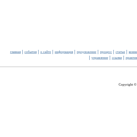
главная
события
о сайте
информация
предложение
процесс
статьи
комм
управление
ссылки
практи
Copyright ©