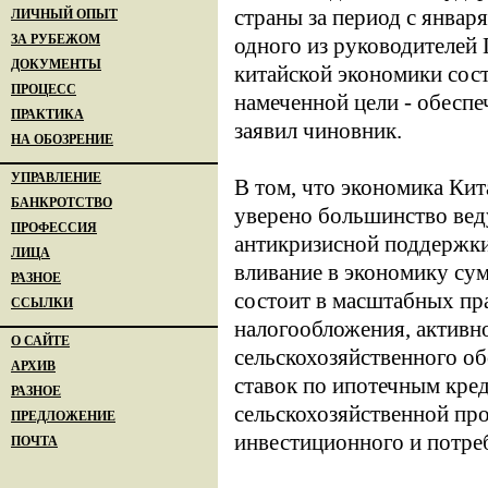
страны за период с января
ЛИЧНЫЙ ОПЫТ
ЗА РУБЕЖОМ
одного из руководителей 
ДОКУМЕНТЫ
китайской экономики сос
ПРОЦЕСС
намеченной цели - обеспе
ПРАКТИКА
заявил чиновник.
НА ОБОЗРЕНИЕ
УПРАВЛЕНИЕ
В том, что экономика Кит
БАНКРОТСТВО
уверено большинство вед
ПРОФЕССИЯ
антикризисной поддержки
ЛИЦА
вливание в экономику су
РАЗНОЕ
состоит в масштабных пр
ССЫЛКИ
налогообложения, активн
О САЙТЕ
сельскохозяйственного об
АРХИВ
ставок по ипотечным кре
РАЗНОЕ
сельскохозяйственной пр
ПРЕДЛОЖЕНИЕ
инвестиционного и потреб
ПОЧТА