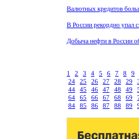
Валютных кредитов боль
В России рекордно упал 
Добыча нефти в России о
1
2
3
4
5
6
7
8
9
24
25
26
27
28
29
44
45
46
47
48
49
64
65
66
67
68
69
84
85
86
87
88
89