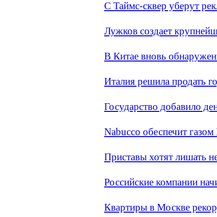
С Таймс-сквер уберут ре
Лужков создает крупней
В Китае вновь обнаружен
Италия решила продать г
Государство добавило ден
Nabucco обеспечит газом
Приставы хотят лишать н
Российские компании нач
Квартиры в Москве реко