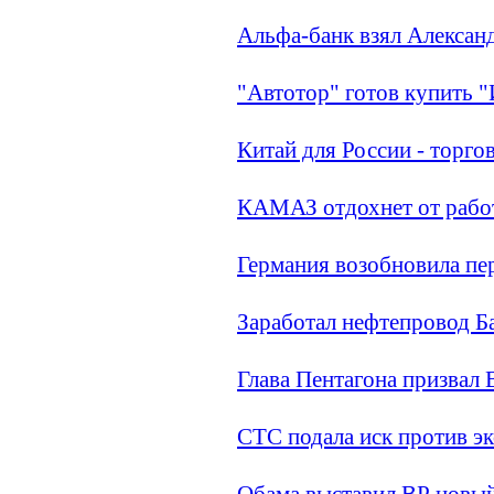
Альфа-банк взял Александ
"Автотор" готов купить 
Китай для России - торго
КАМАЗ отдохнет от работ
Германия возобновила пе
Заработал нефтепровод 
Глава Пентагона призва
СТС подала иск против э
Обама выставил ВР новый