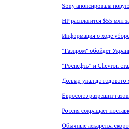
Sony анонсировала новую
HP расплатится $55 млн з
Информация о ходе уборо
"Газпром" обойдет Украи
"Роснефть" и Chevron ст
Доллар упал до годового
Евросоюз разрешит газов
Россия сокращает поста
Обычные лекарства скоро