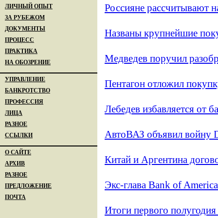
Россияне рассчитывают н
ЛИЧНЫЙ ОПЫТ
ЗА РУБЕЖОМ
ДОКУМЕНТЫ
Названы крупнейшие поку
ПРОЦЕСС
ПРАКТИКА
Медведев поручил разобр
НА ОБОЗРЕНИЕ
УПРАВЛЕНИЕ
Пентагон отложил покупк
БАНКРОТСТВО
ПРОФЕССИЯ
Лебедев избавляется от б
ЛИЦА
РАЗНОЕ
АвтоВАЗ объявил войну 
ССЫЛКИ
О САЙТЕ
Китай и Аргентина догово
АРХИВ
РАЗНОЕ
Экс-глава Bank of Americ
ПРЕДЛОЖЕНИЕ
ПОЧТА
Итоги первого полугоди