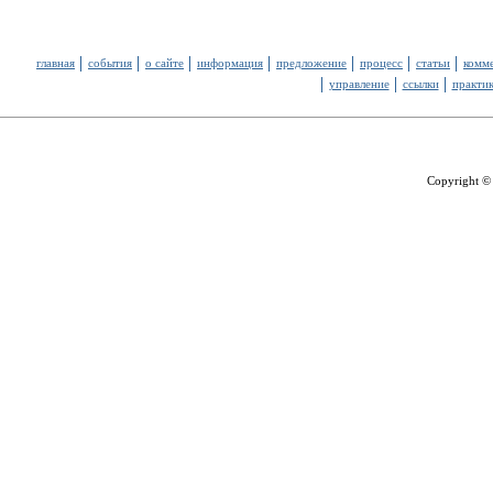
главная
события
о сайте
информация
предложение
процесс
статьи
комм
управление
ссылки
практи
Copyright ©