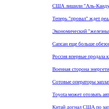
США лишили "Аль-Каиду
Теперь "провал" ждет ре
Экономический "железный
Сапсан еще больше обезо
Россия впервые продала 
Военная сторона энергет
Сотовые операторы заплат
Toyota может отозвать ав
Китай догнал США по зап