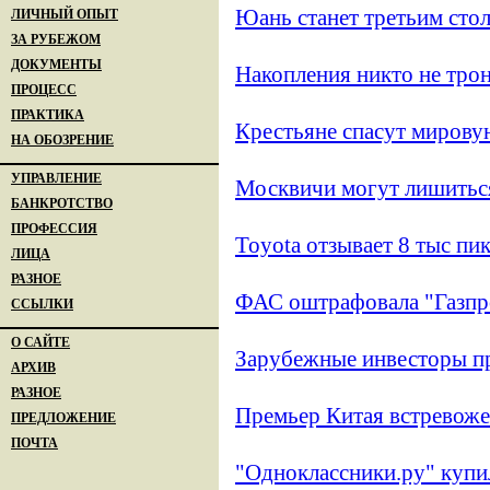
Юань станет третьим сто
ЛИЧНЫЙ ОПЫТ
ЗА РУБЕЖОМ
ДОКУМЕНТЫ
Накопления никто не тро
ПРОЦЕСС
ПРАКТИКА
Крестьяне спасут мирову
НА ОБОЗРЕНИЕ
УПРАВЛЕНИЕ
Москвичи могут лишитьс
БАНКРОТСТВО
ПРОФЕССИЯ
Toyota отзывает 8 тыс п
ЛИЦА
РАЗНОЕ
ФАС оштрафовала "Газпро
ССЫЛКИ
О САЙТЕ
Зарубежные инвесторы п
АРХИВ
РАЗНОЕ
Премьер Китая встревоже
ПРЕДЛОЖЕНИЕ
ПОЧТА
"Одноклассники.ру" куп