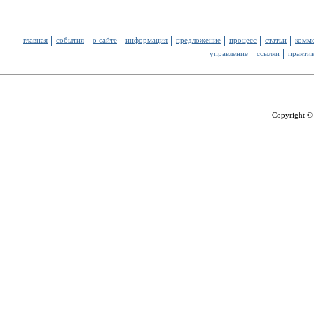
главная
события
о сайте
информация
предложение
процесс
статьи
комм
управление
ссылки
практи
Copyright ©