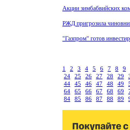
Акции зимбабвийских ко
РЖД пригрозила чиновник
"Газпром" готов инвестир
1
2
3
4
5
6
7
8
9
24
25
26
27
28
29
44
45
46
47
48
49
64
65
66
67
68
69
84
85
86
87
88
89