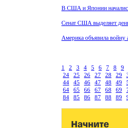
В США и Японии начались
Сенат США выделяет ден
Америка объявила войну 
1
2
3
4
5
6
7
8
9
24
25
26
27
28
29
44
45
46
47
48
49
64
65
66
67
68
69
84
85
86
87
88
89