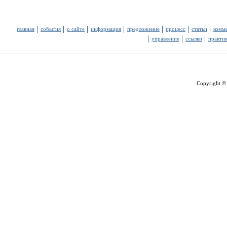
главная
события
о сайте
информация
предложение
процесс
статьи
комм
управление
ссылки
практи
Copyright ©