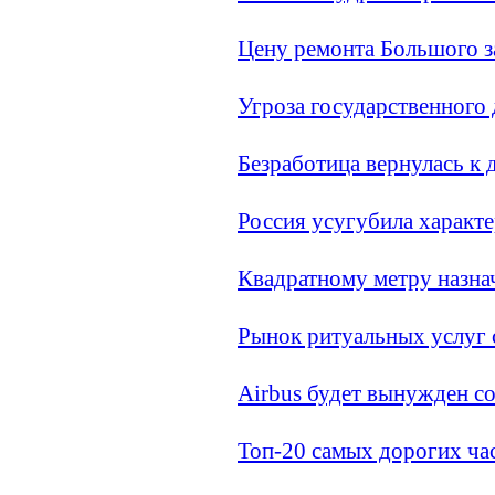
Цену ремонта Большого з
Угроза государственного 
Безработица вернулась к
Россия усугубила характе
Квадратному метру назна
Рынок ритуальных услуг 
Airbus будет вынужден с
Топ-20 самых дорогих час