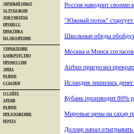
Россия наводнит своими 
ЛИЧНЫЙ ОПЫТ
ЗА РУБЕЖОМ
ДОКУМЕНТЫ
"Южный поток" стартует 
ПРОЦЕСС
ПРАКТИКА
Школьные обеды обойдут
НА ОБОЗРЕНИЕ
УПРАВЛЕНИЕ
Москва и Минск согласова
БАНКРОТСТВО
ПРОФЕССИЯ
Airbus пригрозил прекра
ЛИЦА
РАЗНОЕ
Исландия лишилась ден
ССЫЛКИ
О САЙТЕ
Кубань производит 80% р
АРХИВ
РАЗНОЕ
Мировые цены на сахар п
ПРЕДЛОЖЕНИЕ
ПОЧТА
Доллар начал отыгрывать