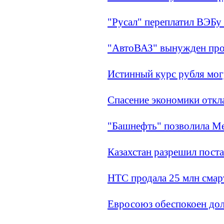
"Русал" переплатил ВЭБу 
"АвтоВАЗ" вынужден прос
Истинный курс рубля мог
Спасение экономики откл
"Башнефть" позволила М
Казахстан разрешил поста
HTC продала 25 млн смар
Евросоюз обеспокоен до