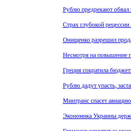
Рублю предрекают обвал
Страх глубокой рецессии
Онищенко разрешил прод
Несмотря на повышение г
Греция сократила бюдже
Рублю дадут упасть, заст
Минтранс спасет авиацию
Экономика Украины держ
Германия заплатит за кр