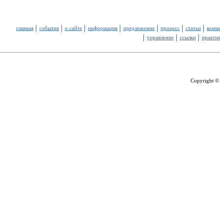
главная
события
о сайте
информация
предложение
процесс
статьи
комм
управление
ссылки
практи
Copyright ©