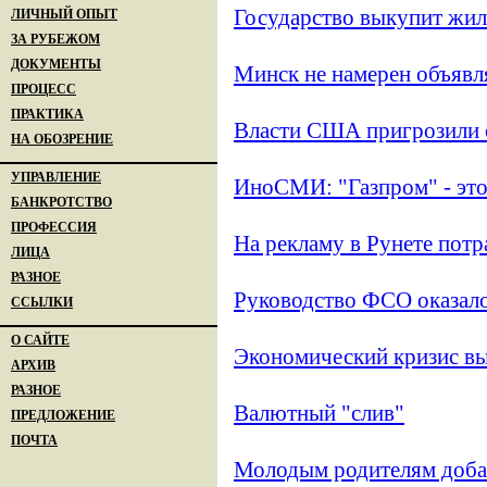
Государство выкупит жил
ЛИЧНЫЙ ОПЫТ
ЗА РУБЕЖОМ
ДОКУМЕНТЫ
Минск не намерен объявл
ПРОЦЕСС
ПРАКТИКА
Власти США пригрозили о
НА ОБОЗРЕНИЕ
УПРАВЛЕНИЕ
ИноСМИ: "Газпром" - это
БАНКРОТСТВО
ПРОФЕССИЯ
На рекламу в Рунете потр
ЛИЦА
РАЗНОЕ
Руководство ФСО оказало
ССЫЛКИ
О САЙТЕ
Экономический кризис вы
АРХИВ
РАЗНОЕ
Валютный "слив"
ПРЕДЛОЖЕНИЕ
ПОЧТА
Молодым родителям доба