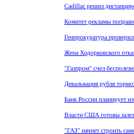
Cadillac решил дистанци
Комитет рекламы поправи
Генпрокуратура проверил
Жена Ходорковского отка
"Газпром" счел бесполезн
Девальвация рубля тормоз
Банк России планирует из
Власти США готовы залез
"ГАЗ" начнет строить сам