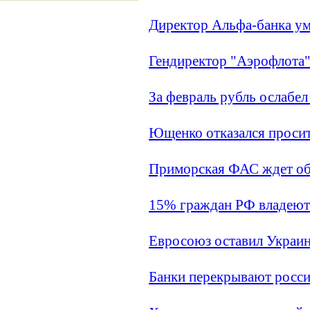
Директор Альфа-банка ум
Гендиректор "Аэрофлота" 
За февраль рубль ослабел
Ющенко отказался проси
Приморская ФАС ждет объ
15% граждан РФ владеют
Евросоюз оставил Украину
Банки перекрывают росс